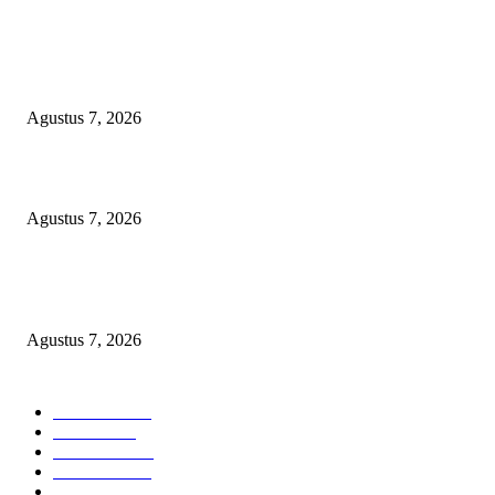
POPULAR POSTS
Arogansi Kekuasaan DPRD Bekasi, Prabowo Subianto Selaku Ketua Um
Partai Gerindra Didesak Pecat Anggota Dewan M
Agustus 7, 2026
Lurah Sako Bersama Ketua LPMK dan RT Ajak Warga Gotong Royong
Agustus 7, 2026
Pertama di Sumsel, Rumah Sehat BAZNAS Kota Palembang Jadi Simbol
Kepedulian dan Keberkahan
Agustus 7, 2026
POPULAR CATEGORY
Headline
2835
Bekasi
1720
Sumatera
1507
Peristiwa
1183
Purwakarta
842