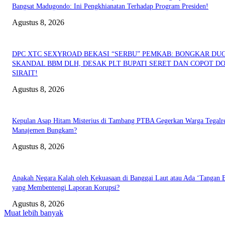
Bangsat Madugondo: Ini Pengkhianatan Terhadap Program Presiden!
Agustus 8, 2026
DPC XTC SEXYROAD BEKASI “SERBU” PEMKAB: BONGKAR DU
SKANDAL BBM DLH, DESAK PLT BUPATI SERET DAN COPOT DO
SIRAIT!
Agustus 8, 2026
Kepulan Asap Hitam Misterius di Tambang PTBA Gegerkan Warga Tegalre
Manajemen Bungkam?
Agustus 8, 2026
Apakah Negara Kalah oleh Kekuasaan di Banggai Laut atau Ada ‘Tangan B
yang Membentengi Laporan Korupsi?
Agustus 8, 2026
Muat lebih banyak