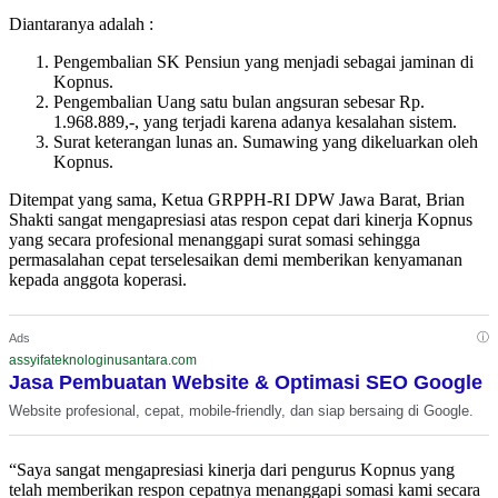
Diantaranya adalah :
Pengembalian SK Pensiun yang menjadi sebagai jaminan di
Kopnus.
Pengembalian Uang satu bulan angsuran sebesar Rp.
1.968.889,-, yang terjadi karena adanya kesalahan sistem.
Surat keterangan lunas an. Sumawing yang dikeluarkan oleh
Kopnus.
Ditempat yang sama, Ketua GRPPH-RI DPW Jawa Barat, Brian
Shakti sangat mengapresiasi atas respon cepat dari kinerja Kopnus
yang secara profesional menanggapi surat somasi sehingga
permasalahan cepat terselesaikan demi memberikan kenyamanan
kepada anggota koperasi.
ⓘ
Ads
assyifateknologinusantara.com
Jasa Pembuatan Website & Optimasi SEO Google
Website profesional, cepat, mobile-friendly, dan siap bersaing di Google.
“Saya sangat mengapresiasi kinerja dari pengurus Kopnus yang
telah memberikan respon cepatnya menanggapi somasi kami secara