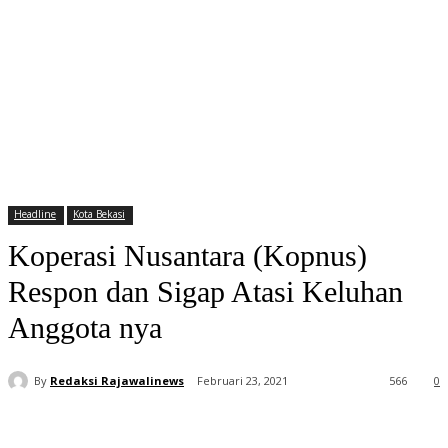
Headline
Kota Bekasi
Koperasi Nusantara (Kopnus)
Respon dan Sigap Atasi Keluhan
Anggota nya
By
Redaksi Rajawalinews
Februari 23, 2021
566
0