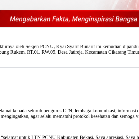
turnya oleh Sekjen PCNU, Kyai Syarif Bunarif ini kemudian dipandu 
pung Rukem, RT.01, RW.05, Desa Jatireja, Kecamatan Cikarang Timur, 
.
amat kepada seluruh pengurus LTN, lembaga komunikasi, informasi 
engingatkan, agar selalu mematuhi protokol kesehatan dan semoga virus 
, “selamat untuk LTN PCNU Kabupaten Bekasi. Saya apresiasi. Saya 