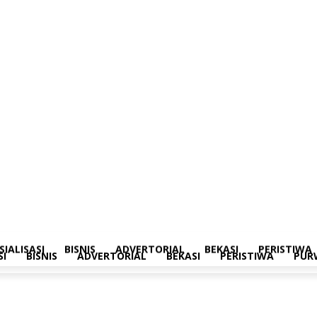
merintahan
Sosialisasi
Bisnis
Advertorial
Bekasi
Peristiwa
Purwakarta
SIALISASI
BISNIS
ADVERTORIAL
BEKASI
PERISTIWA
SI
BISNIS
ADVERTORIAL
BEKASI
PERISTIWA
PUR