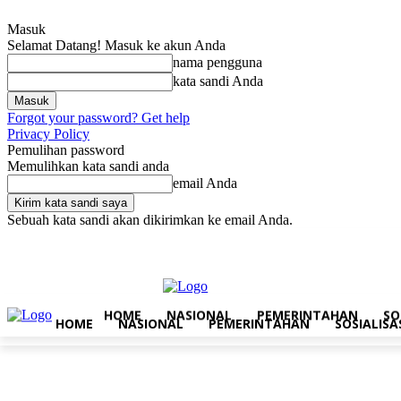
Masuk
Selamat Datang! Masuk ke akun Anda
nama pengguna
kata sandi Anda
Forgot your password? Get help
Privacy Policy
Pemulihan password
Memulihkan kata sandi anda
email Anda
Sebuah kata sandi akan dikirimkan ke email Anda.
Sabtu, Agustus 8, 2026
Masuk / Bergabung
Home
Nasional
Pe
HOME
NASIONAL
PEMERINTAHAN
SO
HOME
NASIONAL
PEMERINTAHAN
SOSIALISA