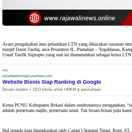
Acara pengukuhan atau pelantikan LTN yang dibacakan susunan struk
masjid Darut Taufiq, area Pesantren JL. Pamahan – Tegaldanas, Kam
Ustad Taufik Suprapto yang saat ini diamanahkan sebagai ketua LTN
Ads
assyifateknologinusantara.com
Website Bisnis Siap Ranking di Google
Desain modern + SEO teknis untuk UMKM & perusahaan.
Ketua PCNU Kabupaten Bekasi dalam sambutannya mengatakan, “sel
adalah pemersatu majlis, pemersatu umat. Tak bosan-bosan pula kami m
Hal senada juga diungkapkan oleh Camat Cikarang Timur, Ropi, ST.