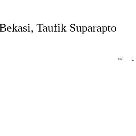
kasi, Taufik Suparapto
640
0