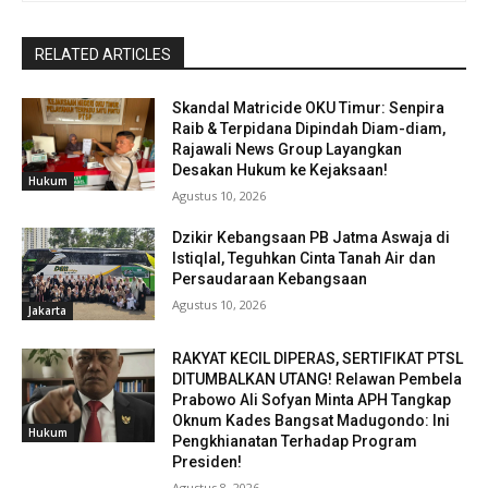
RELATED ARTICLES
Skandal Matricide OKU Timur: Senpira
Raib & Terpidana Dipindah Diam-diam,
Rajawali News Group Layangkan
Desakan Hukum ke Kejaksaan!
Hukum
Agustus 10, 2026
Dzikir Kebangsaan PB Jatma Aswaja di
Istiqlal, Teguhkan Cinta Tanah Air dan
Persaudaraan Kebangsaan
Agustus 10, 2026
Jakarta
RAKYAT KECIL DIPERAS, SERTIFIKAT PTSL
DITUMBALKAN UTANG! Relawan Pembela
Prabowo Ali Sofyan Minta APH Tangkap
Oknum Kades Bangsat Madugondo: Ini
Hukum
Pengkhianatan Terhadap Program
Presiden!
Agustus 8, 2026