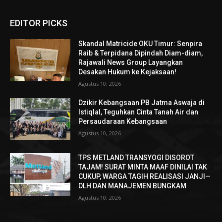
EDITOR PICKS
Skandal Matricide OKU Timur: Senpira
Raib & Terpidana Dipindah Diam-diam,
Rajawali News Group Layangkan
Desakan Hukum ke Kejaksaan!
Agustus 10, 2026
Dzikir Kebangsaan PB Jatma Aswaja di
Istiqlal, Teguhkan Cinta Tanah Air dan
Persaudaraan Kebangsaan
Agustus 10, 2026
TPS METLAND TRANSYOGI DISOROT
TAJAM! SURAT MINTA MAAF DINILAI TAK
CUKUP, WARGA TAGIH REALISASI JANJI—
DLH DAN MANAJEMEN BUNGKAM ​
Agustus 10, 2026