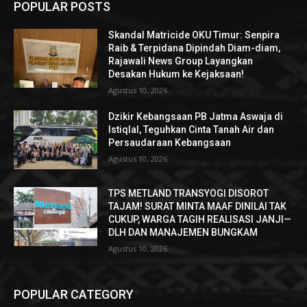
POPULAR POSTS
Skandal Matricide OKU Timur: Senpira
Raib & Terpidana Dipindah Diam-diam,
Rajawali News Group Layangkan
Desakan Hukum ke Kejaksaan!
Agustus 10, 2026
Dzikir Kebangsaan PB Jatma Aswaja di
Istiqlal, Teguhkan Cinta Tanah Air dan
Persaudaraan Kebangsaan
Agustus 10, 2026
TPS METLAND TRANSYOGI DISOROT
TAJAM! SURAT MINTA MAAF DINILAI TAK
CUKUP, WARGA TAGIH REALISASI JANJI—
DLH DAN MANAJEMEN BUNGKAM ​
Agustus 10, 2026
POPULAR CATEGORY