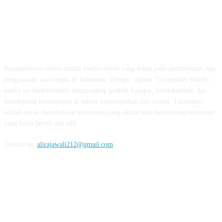
ABOUT US
Rajawalinews.online adalah media online yang fokus pada pemberitaan dan
pengawasan isu korupsi di Indonesia. Dengan tagline "Corruption Watch",
media ini berkomitmen mengungkap praktik korupsi, ketidakadilan, dan
mendukung transparansi di sektor pemerintahan dan swasta. Tujuannya
adalah untuk memberikan informasi yang akurat dan mendorong reformasi
yang lebih bersih dan adil.
Contact us:
alirajawali212@gmail.com
FOLLOW US