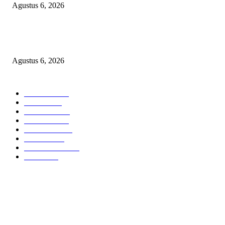
Agustus 6, 2026
Kapolres OKU Timur Main Aman atau Ikut Bermain? Kasus Suap Media 
Pencatutan Nama Pimpinan Berujung Aksi ‘Bisu, Tuli’ Masal!
Agustus 6, 2026
POPULAR CATEGORY
Headline
2835
Bekasi
1718
Sumatera
1507
Peristiwa
1183
Purwakarta
842
Nasional
586
Pemerintahan
537
Jakarta
475