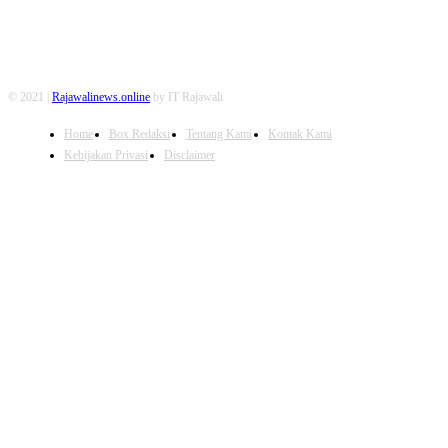
© 2021 |
Rajawalinews.online
by IT Rajawali
Home
Box Redaksi
Tentang Kami
Kontak Kami
Kebijakan Privasi
Disclaimer