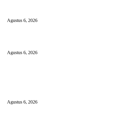
SKANDAL ANGGARAN RP95,4 MILIAR BOGOR: PERMAINAN KO
REKENING ATAU PEMUTIHAN SALAH KELOLA?
Agustus 6, 2026
Kapolres OKU Timur Main Aman atau Ikut Bermain? Kasus Suap Media 
Pencatutan Nama Pimpinan Berujung Aksi ‘Bisu, Tuli’ Masal!
Agustus 6, 2026
POPULAR POSTS
KECAMAN KERAS ALIANSI PERS NASIONAL: DESAK APH TAN
PELAKU TEROR TERHADAP JURNALIS DAN USUT TUNTAS GUR
PUNGLI BERJAMAAH SERTA DUGAAN KETERLIBATAN KEPALA
DINAS PENDIDIKAN
Agustus 6, 2026
SKANDAL ANGGARAN RP95,4 MILIAR BOGOR: PERMAINAN KO
REKENING ATAU PEMUTIHAN SALAH KELOLA?