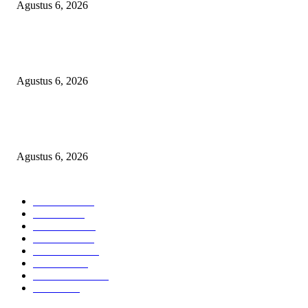
Agustus 6, 2026
KUNJUNGAN TIM MONITORING BIDAN KAWASAN PERMUKIMAN
TIGA DESA BANGGAI LAUT
Agustus 6, 2026
Janggal Kematian Winda Lorenza: Diklaim Bunuh Diri, Ditemukan Bekas
Cekikan — Praktisi Hukum Mendesak Kapolda Sumut Turun Tangan
Agustus 6, 2026
POPULAR CATEGORY
Headline
2835
Bekasi
1718
Sumatera
1507
Peristiwa
1183
Purwakarta
842
Nasional
586
Pemerintahan
537
Jakarta
475