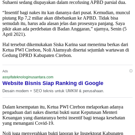
Suhaeni sedang diupayakan dalam recofusing APBD parsial dua.
“Insentif bagi nakes itu kan dananya dari pusat. Kemudian, muncul
piutang Rp 7,2 miliar akan dibebankan ke APBD. Tidak bisa
semudah itu, harus ada alasan jelas dan prosesnya panjang. Saya
pikir akan ada perdebatan di Badan Anggaran,” ujarnya, Senin (5
April 2021).
Hal tersebut dikemukakan Siska Karina saat menerima berkas dari
Ketua PWI Cirebon, Noli Alamsyah disertai sejumlah wartawan di
Gedung DPRD Kabupaten Cirebon.
ⓘ
Ads
assyifateknologinusantara.com
Website Bisnis Siap Ranking di Google
Desain modern + SEO teknis untuk UMKM & perusahaan.
Dalam kesempatan itu, Ketua PWI Cirebon melaporkan adanya
pengaduan dari nakes disertai bukti surat Keputusan Menteri
Keuangan yang diantaranya berisi insentif bagi tenaga kesehatan
yang menangani Covid-19.
Noli juga menyerahkan bukti laporan ke Inspektorat Kabupaten