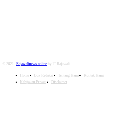
FOLLOW US
© 2021 |
Rajawalinews.online
by IT Rajawali
Home
Box Redaksi
Tentang Kami
Kontak Kami
Kebijakan Privasi
Disclaimer