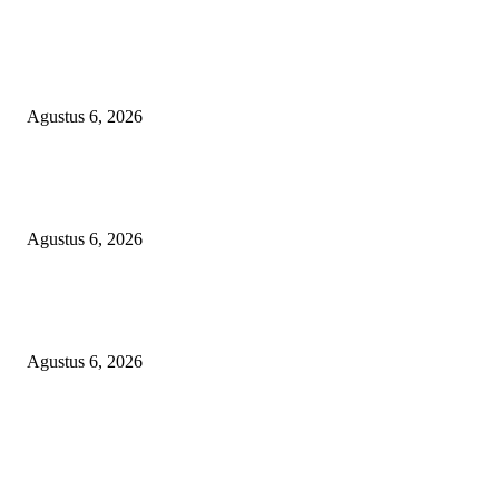
Kemenkes Bangun Laboratorium Regional di Palembang, Perkuat Deteksi 
dan Pencegahan Penyakit
Agustus 6, 2026
KUNJUNGAN TIM MONITORING BIDAN KAWASAN PERMUKIMAN
TIGA DESA BANGGAI LAUT
Agustus 6, 2026
Janggal Kematian Winda Lorenza: Diklaim Bunuh Diri, Ditemukan Bekas
Cekikan — Praktisi Hukum Mendesak Kapolda Sumut Turun Tangan
Agustus 6, 2026
POPULAR POSTS
Kemenkes Bangun Laboratorium Regional di Palembang, Perkuat Deteksi 
dan Pencegahan Penyakit