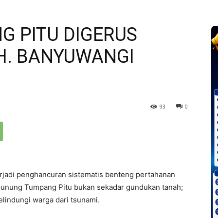
 PITU DIGERUS
H. BANYUWANGI
93
0
jadi penghancuran sistematis benteng pertahanan
 Gunung Tumpang Pitu bukan sekadar gundukan tanah;
melindungi warga dari tsunami.