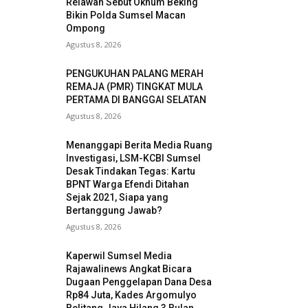
Relawan Sebut Oknum Beking
Bikin Polda Sumsel Macan
Ompong
Agustus 8, 2026
PENGUKUHAN PALANG MERAH
REMAJA (PMR) TINGKAT MULA
PERTAMA DI BANGGAI SELATAN
Agustus 8, 2026
Menanggapi Berita Media Ruang
Investigasi, LSM-KCBI Sumsel
Desak Tindakan Tegas: Kartu
BPNT Warga Efendi Ditahan
Sejak 2021, Siapa yang
Bertanggung Jawab?
Agustus 8, 2026
Kaperwil Sumsel Media
Rajawalinews Angkat Bicara
Dugaan Penggelapan Dana Desa
Rp84 Juta, Kades Argomulyo