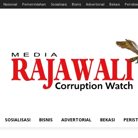
Nasional
Pemerintahan
Sosialisasi
Bisnis
Advertorial
Bekasi
Peristi
SOSIALISASI
BISNIS
ADVERTORIAL
BEKASI
PERIS