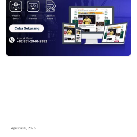
EDITOR PICKS
RAKYAT KECIL DIPERAS, SERTIFIKAT PTSL DITUMBALKAN
UTANG! Relawan Pembela Prabowo Ali Sofyan Minta APH
Tangkap Oknum Kades Bangsat Madugondo: Ini
Pengkhianatan Terhadap Program Presiden!
Agustus 8, 2026