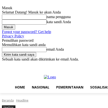
Masuk
Selamat Datang! Masuk ke akun Anda
nama pengguna
kata sandi Anda
Forgot your password? Get help
Privacy Policy
Pemulihan password
Memulihkan kata sandi anda
email Anda
Sebuah kata sandi akan dikirimkan ke email Anda.
Sabtu, Agustus 8, 2026
Masuk / Bergabung
Home
Nasional
Pe
HOME
NASIONAL
PEMERINTAHAN
SOSIALISA
Beranda
Headline
Headline