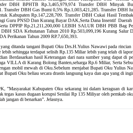
ransfer DBH BPHTB Rp.3,465,979,974 Transfer DBH Minyak B
. Transfer DBH Gas Bumi 0,5% Rp.1,003,421,285. Transfer DBH Iur
ntuk Kabupaten Rp.147,228,709. Transfer DBH Cukai Hasil Temb
Bagi Guru PNSD Dan Kurang Bayar DAK,Serta Dana Insentif Daerah d
PIPD, Serta DPPIP Rp.21,211,200,000 LEBIH SALUR DBH PBB Bag 
r DBH SDA Kehutanan Tahun 2010 Rp.503,099,196 Kurang Salur 
A Perikanan Tahun 2009 RP.7,650,393.
ng ditanda tangani Bupati Oku Drs.H.Yulius Nawawi pada rincian re
iar lebih sehingga terdapat selisih Rp.135 Miliar lebih yang telah di
n Berdasarkan hasil Keterangan dari nara sumber yang dapat di p
dan Juga VILLA di Karang Bolong Banten,seharga Rp.6 Miliar, Se
a dengan mobil mewah di Oku.Sebelum menjabat Bupati Oku Yulius Na
 Bupati Oku beliau secara drastis langsung kaya dan apa yang di ingin
”Masyarakat Kabupaten Oku sekarang ini dalam keraguan di karenak
tegas kasus dugaan korupsi Senilai Rp 135 Miliyar oleh pemkab oku 
ah jangan di benarkan”. Jelasnya.