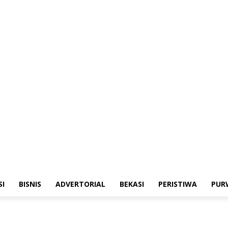
merintahan
Sosialisasi
Bisnis
Advertorial
Bekasi
Peristiwa
Purwakarta
SI
BISNIS
ADVERTORIAL
BEKASI
PERISTIWA
PUR