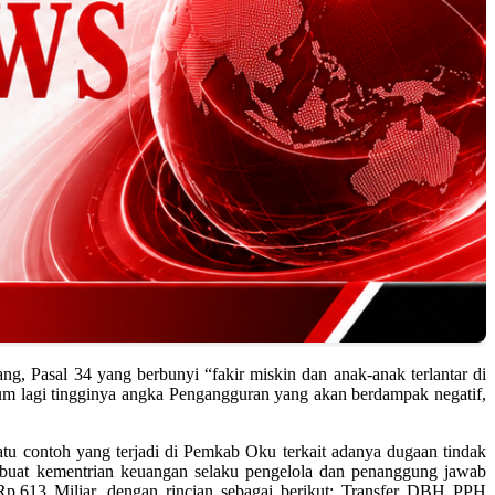
, Pasal 34 yang berbunyi “fakir miskin dan anak-anak terlantar di
lum lagi tingginya angka Pengangguran yang akan berdampak negatif,
atu contoh yang terjadi di Pemkab Oku terkait adanya dugaan tindak
 buat kementrian keuangan selaku pengelola dan penanggung jawab
p.613 Miliar, dengan rincian sebagai berikut: Transfer DBH PPH