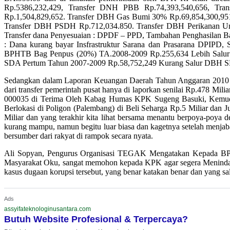
Rp.5386,232,429, Transfer DNH PBB Rp.74,393,540,656, T
Rp.1,504,829,652. Transfer DBH Gas Bumi 30% Rp.69,854,300,951
Transfer DBH PSDH Rp.712,034.850. Transfer DBH Perikanan U
Transfer dana Penyesuaian : DPDF – PPD, Tambahan Penghasilan 
: Dana kurang bayar Insfrastruktur Sarana dan Prasarana D
BPHTB Bag Penpus (20%) TA.2008-2009 Rp.255,634 Lebih Salu
SDA Pertum Tahun 2007-2009 Rp.58,752,249 Kurang Salur DBH SD
Sedangkan dalam Laporan Keuangan Daerah Tahun Anggaran 2010 ya
dari transfer pemerintah pusat hanya di laporkan senilai Rp.478 Mil
000035 di Terima Oleh Kabag Humas KPK Sugeng Basuki, Kemudia
Berlokasi di Poligon (Palembang) di Beli Seharga Rp.5 Miliar 
Miliar dan yang terakhir kita lihat bersama menantu berpoya-poy
kurang mampu, namun begitu luar biasa dan kagetnya setelah menjabat
bersumber dari rakyat di rampok secara nyata.
Ali Sopyan, Pengurus Organisasi TEGAK Mengatakan Kepada BPK, 
Masyarakat Oku, sangat memohon kepada KPK agar segera Menindak 
kasus dugaan korupsi tersebut, yang benar katakan benar dan yang sal
Ads
assyifateknologinusantara.com
Butuh Website Profesional & Terpercaya?