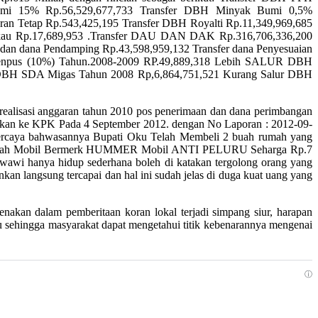
umi 15% Rp.56,529,677,733 Transfer DBH Minyak Bumi 0,5%
an Tetap Rp.543,425,195 Transfer DBH Royalti Rp.11,349,969,685
akau Rp.17,689,953 .Transfer DAU DAN DAK Rp.316,706,336,200
an dana Pendamping Rp.43,598,959,132 Transfer dana Penyesuaian
Penpus (10%) Tahun.2008-2009 RP.49,889,318 Lebih SALUR DBH
DBH SDA Migas Tahun 2008 Rp,6,864,751,521 Kurang Salur DBH
alisasi anggaran tahun 2010 pos penerimaan dan dana perimbangan
 laporkan ke KPK Pada 4 September 2012. dengan No Laporan : 2012-09-
ercaya bahwasannya Bupati Oku Telah Membeli 2 buah rumah yang
rta Sebuah Mobil Bermerk HUMMER Mobil ANTI PELURU Seharga Rp.7
wawi hanya hidup sederhana boleh di katakan tergolong orang yang
kan langsung tercapai dan hal ini sudah jelas di duga kuat uang yang
an dalam pemberitaan koran lokal terjadi simpang siur, harapan
sehingga masyarakat dapat mengetahui titik kebenarannya mengenai
ⓘ