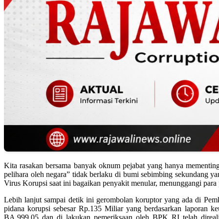
Kita rasakan bersama banyak oknum pejabat yang hanya mementingka
pelihara oleh negara” tidak berlaku di bumi sebimbing sekundang y
Virus Korupsi saat ini bagaikan penyakit menular, menunggangi para
Lebih lanjut sampai detik ini gerombolan koruptor yang ada di Pem
pidana korupsi sebesar Rp.135 Miliar yang berdasarkan laporan 
BA.999.05 dan di lakukan pemeriksaan oleh BPK RI telah direal