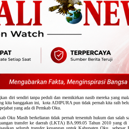
n diri sendiri tanpa peduli dan memikirkan nasib mereka yang malang
ang kita banggakan ini, kota ADIPURA pun tidak pernah kita raih be
 pejabat yang ada di Pemkab Oku.
kab Oku Masih berkeliaran tidak pernah tersentuh hukum dan salah s
keuangan transfer ke daerah (LKTA) BA.999.05 Tahun 2010 yang di
isasikan seluruh transfer keuangan untuk Kabupaten Oku sebesar R