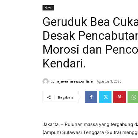
News
Geruduk Bea Cuka
Desak Pencabutan
Morosi dan Penc
Kendari.
By
rajawalinews.online
Agustus 1, 2025
Bagikan
Jakarta, – Puluhan massa yang tergabung d
(Ampuh) Sulawesi Tenggara (Sultra) mengge