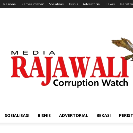
Nasional
Pemerintahan
Sosialisasi
Bisnis
Advertorial
Bekasi
Peristi
SOSIALISASI
BISNIS
ADVERTORIAL
BEKASI
PERIS