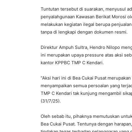
Tuntutan tersebut di suarakan, menyusul a
penyalahgunaan Kawasan Berikat Morosi ol
melakukan kegiatan ilegal berupa penjuala
tanpa di lengkapi dengan dokumen resmi.
Direktur Ampuh Sultra, Hendro Nilopo menga
ini merupakan upaya pressure atas aksi sebe
kantor KPPBC TMP C Kendari.
“Aksi hari ini di Bea Cukai Pusat merupaka
menyampaikan semua persoalan yang terjad
TMP C Kendari tak kunjung mengambil sikap
(31/7/25).
Oleh sebab itu, pihaknya memutuskan unt
Bea Cukai Pusat. Tentunya dengan harapan,
tindakan tegas terhadap pelanggaran yang 