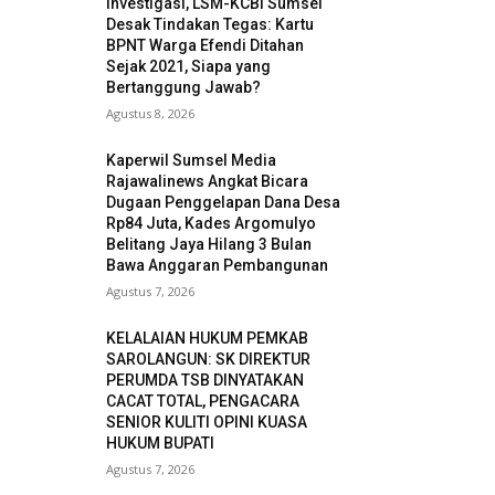
Investigasi, LSM-KCBI Sumsel
Desak Tindakan Tegas: Kartu
BPNT Warga Efendi Ditahan
Sejak 2021, Siapa yang
Bertanggung Jawab?
Agustus 8, 2026
Kaperwil Sumsel Media
Rajawalinews Angkat Bicara
Dugaan Penggelapan Dana Desa
Rp84 Juta, Kades Argomulyo
Belitang Jaya Hilang 3 Bulan
Bawa Anggaran Pembangunan
Agustus 7, 2026
KELALAIAN HUKUM PEMKAB
SAROLANGUN: SK DIREKTUR
PERUMDA TSB DINYATAKAN
CACAT TOTAL, PENGACARA
SENIOR KULITI OPINI KUASA
HUKUM BUPATI
Agustus 7, 2026