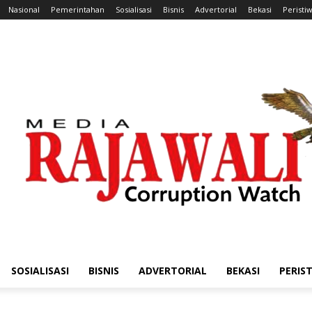
Nasional
Pemerintahan
Sosialisasi
Bisnis
Advertorial
Bekasi
Peristi
SOSIALISASI
BISNIS
ADVERTORIAL
BEKASI
PERIS