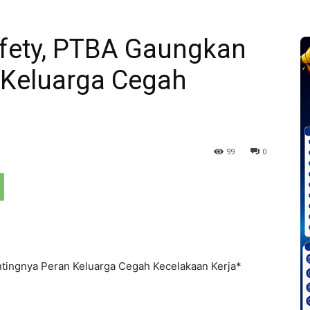
afety, PTBA Gaungkan
 Keluarga Cegah
*
99
0
ntingnya Peran Keluarga Cegah Kecelakaan Kerja*