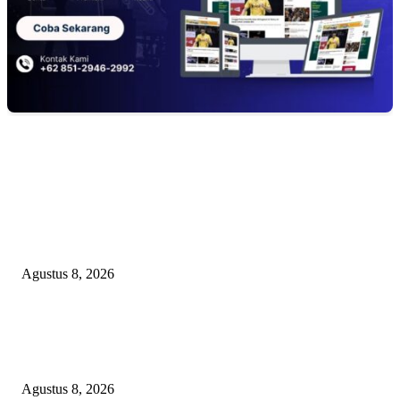
EDITOR PICKS
PEMKAB BEKASI KEHILANGAN 61 KENDARAAN RODA EMPAT
DILIBAS PEJABAT ATAU PENJAHAT
Agustus 8, 2026
RAKYAT KECIL DIPERAS, SERTIFIKAT PTSL DITUMBALKAN UT
Relawan Pembela Prabowo Ali Sofyan Minta APH Tangkap Oknum Kades
Bangsat Madugondo: Ini Pengkhianatan Terhadap Program Presiden!
Agustus 8, 2026