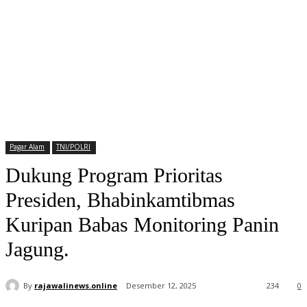
Pagar Alam
TNI/POLRI
Dukung Program Prioritas
Presiden, Bhabinkamtibmas
Kuripan Babas Monitoring Panin
Jagung.
By
rajawalinews.online
Desember 12, 2025
234
0