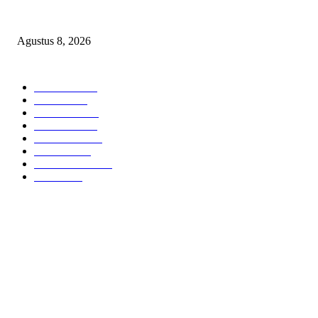
SKANDAL BBM DLH, DESAK PLT BUPATI SERET DAN COPOT DO
SIRAIT!
Agustus 8, 2026
POPULAR CATEGORY
Headline
2839
Bekasi
1722
Sumatera
1507
Peristiwa
1183
Purwakarta
842
Nasional
586
Pemerintahan
537
Jakarta
476