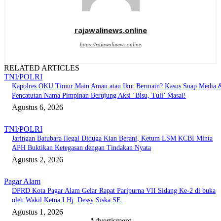
rajawalinews.online
https://rajawalinews.online
RELATED ARTICLES
TNI/POLRI
Kapolres OKU Timur Main Aman atau Ikut Bermain? Kasus Suap Media 
Pencatutan Nama Pimpinan Berujung Aksi ‘Bisu, Tuli’ Masal!
Agustus 6, 2026
TNI/POLRI
Jaringan Batubara Ilegal Diduga Kian Berani, Ketum LSM KCBI Minta
APH Buktikan Ketegasan dengan Tindakan Nyata
Agustus 2, 2026
Pagar Alam
DPRD Kota Pagar Alam Gelar Rapat Paripurna VII Sidang Ke-2 di buka
oleh Wakil Ketua I Hj. Dessy Siska.SE. ‎
Agustus 1, 2026
- Advertisment -