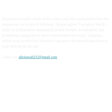
ABOUT US
Rajawalinews.online adalah media online yang fokus pada pemberitaan dan
pengawasan isu korupsi di Indonesia. Dengan tagline "Corruption Watch",
media ini berkomitmen mengungkap praktik korupsi, ketidakadilan, dan
mendukung transparansi di sektor pemerintahan dan swasta. Tujuannya
adalah untuk memberikan informasi yang akurat dan mendorong reformasi
yang lebih bersih dan adil.
Contact us:
alirajawali212@gmail.com
FOLLOW US