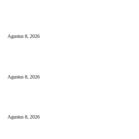
DPC XTC SEXYROAD BEKASI “SERBU” PEMKAB: BONGKAR DU
SKANDAL BBM DLH, DESAK PLT BUPATI SERET DAN COPOT DO
SIRAIT!
Agustus 8, 2026
POPULAR POSTS
PEMKAB BEKASI KEHILANGAN 61 KENDARAAN RODA EMPAT
DILIBAS PEJABAT ATAU PENJAHAT
Agustus 8, 2026
RAKYAT KECIL DIPERAS, SERTIFIKAT PTSL DITUMBALKAN UT
Relawan Pembela Prabowo Ali Sofyan Minta APH Tangkap Oknum Kades
Bangsat Madugondo: Ini Pengkhianatan Terhadap Program Presiden!
Agustus 8, 2026
DPC XTC SEXYROAD BEKASI “SERBU” PEMKAB: BONGKAR DU