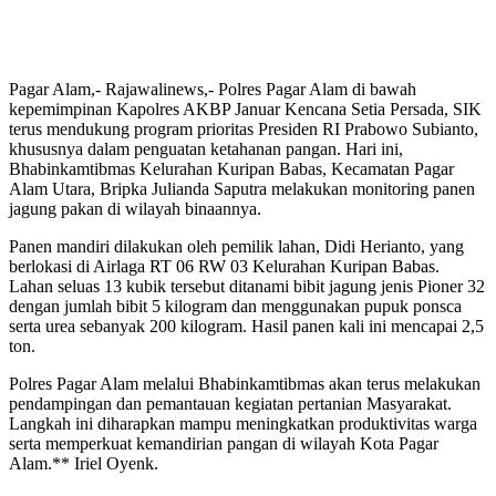
Pagar Alam,- Rajawalinews,- Polres Pagar Alam di bawah
kepemimpinan Kapolres AKBP Januar Kencana Setia Persada, SIK
terus mendukung program prioritas Presiden RI Prabowo Subianto,
khususnya dalam penguatan ketahanan pangan. Hari ini,
Bhabinkamtibmas Kelurahan Kuripan Babas, Kecamatan Pagar
Alam Utara, Bripka Julianda Saputra melakukan monitoring panen
jagung pakan di wilayah binaannya.
Panen mandiri dilakukan oleh pemilik lahan, Didi Herianto, yang
berlokasi di Airlaga RT 06 RW 03 Kelurahan Kuripan Babas.
Lahan seluas 13 kubik tersebut ditanami bibit jagung jenis Pioner 32
dengan jumlah bibit 5 kilogram dan menggunakan pupuk ponsca
serta urea sebanyak 200 kilogram. Hasil panen kali ini mencapai 2,5
ton.
Polres Pagar Alam melalui Bhabinkamtibmas akan terus melakukan
pendampingan dan pemantauan kegiatan pertanian Masyarakat.
Langkah ini diharapkan mampu meningkatkan produktivitas warga
serta memperkuat kemandirian pangan di wilayah Kota Pagar
Alam.** Iriel Oyenk.