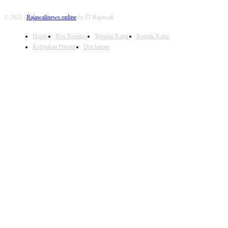
© 2021 |
Rajawalinews.online
by IT Rajawali
Home
Box Redaksi
Tentang Kami
Kontak Kami
Kebijakan Privasi
Disclaimer