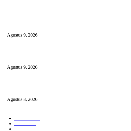
POPULAR POSTS
Ketat Bak Seleksi CPNS, Panitia 17-an RT 03 RW 08 KSB Grande 3
‘Haramkan’ Bocah Luar RT Ikut Lomba
Agustus 9, 2026
Ketua PDHI Sumsel: Kemerdekaan Bukan Sekadar Perayaan, tetapi Seman
untuk Terus Mengabdi
Agustus 9, 2026
PEMKAB BEKASI KEHILANGAN 61 KENDARAAN RODA EMPAT
DILIBAS PEJABAT ATAU PENJAHAT
Agustus 8, 2026
POPULAR CATEGORY
Headline
2839
Bekasi
1723
Sumatera
1507