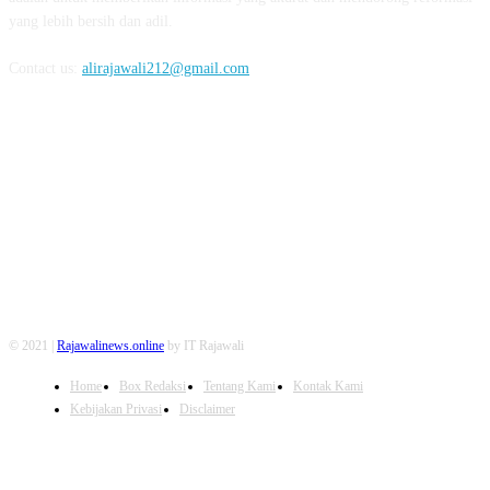
yang lebih bersih dan adil.
Contact us:
alirajawali212@gmail.com
FOLLOW US
© 2021 |
Rajawalinews.online
by IT Rajawali
Home
Box Redaksi
Tentang Kami
Kontak Kami
Kebijakan Privasi
Disclaimer