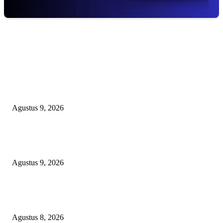
EDITOR PICKS
Ketat Bak Seleksi CPNS, Panitia 17-an RT 03 RW 08 KSB Grande 3
‘Haramkan’ Bocah Luar RT Ikut Lomba
Agustus 9, 2026
Ketua PDHI Sumsel: Kemerdekaan Bukan Sekadar Perayaan, tetapi Seman
untuk Terus Mengabdi
Agustus 9, 2026
PEMKAB BEKASI KEHILANGAN 61 KENDARAAN RODA EMPAT
DILIBAS PEJABAT ATAU PENJAHAT
Agustus 8, 2026