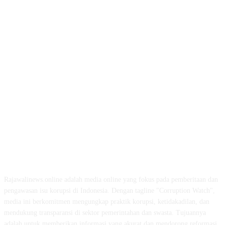
ABOUT US
Rajawalinews.online adalah media online yang fokus pada pemberitaan dan
pengawasan isu korupsi di Indonesia. Dengan tagline "Corruption Watch",
media ini berkomitmen mengungkap praktik korupsi, ketidakadilan, dan
mendukung transparansi di sektor pemerintahan dan swasta. Tujuannya
adalah untuk memberikan informasi yang akurat dan mendorong reformasi