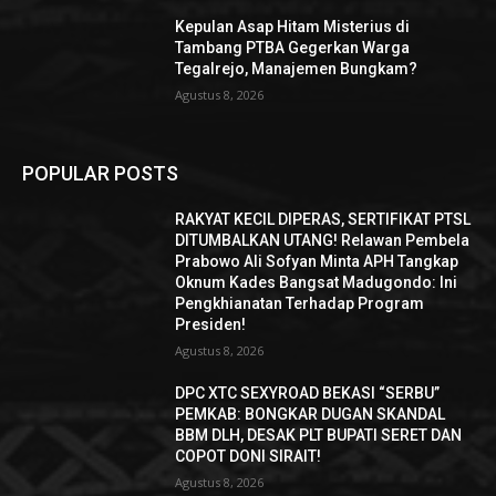
Kepulan Asap Hitam Misterius di
Tambang PTBA Gegerkan Warga
Tegalrejo, Manajemen Bungkam?
Agustus 8, 2026
POPULAR POSTS
RAKYAT KECIL DIPERAS, SERTIFIKAT PTSL
DITUMBALKAN UTANG! Relawan Pembela
Prabowo Ali Sofyan Minta APH Tangkap
Oknum Kades Bangsat Madugondo: Ini
Pengkhianatan Terhadap Program
Presiden!
Agustus 8, 2026
DPC XTC SEXYROAD BEKASI “SERBU”
PEMKAB: BONGKAR DUGAN SKANDAL
BBM DLH, DESAK PLT BUPATI SERET DAN
COPOT DONI SIRAIT!
Agustus 8, 2026