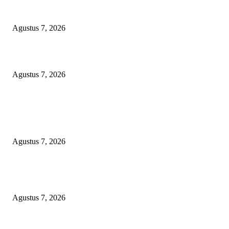
Arogansi Kekuasaan DPRD Bekasi, Prabowo Subianto Selaku Ketua Um
Partai Gerindra Didesak Pecat Anggota Dewan M
Agustus 7, 2026
Lurah Sako Bersama Ketua LPMK dan RT Ajak Warga Gotong Royong
Agustus 7, 2026
POPULAR POSTS
Dugaan Pembiaran Limbah DLH Kab Sumenep Bungkam Petani Tembaka
Menanggung Rugi
Agustus 7, 2026
Arogansi Kekuasaan DPRD Bekasi, Prabowo Subianto Selaku Ketua Um
Partai Gerindra Didesak Pecat Anggota Dewan M
Agustus 7, 2026
Lurah Sako Bersama Ketua LPMK dan RT Ajak Warga Gotong Royong