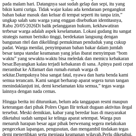
pada malam hari. Datangnya saat sudah gelap dan sepi, itu yang
bikin kami curiga. Tidak wajar kalau ada kendaraan pengangkut
bahan bakar masuk dan keluar di tempat seperti itu tanpa izin,”
ungkap salah satu warga yang enggan disebutkan identitasnya,
Rabu 20/05/2026Di balik pelanggaran hukum, kekhawatiran
terbesar warga adalah aspek keselamatan. Lokasi gudang itu sangat
strategis namun berisiko tinggi, berdekatan langsung dengan
bangunan ritel dan dikelilingi pemukiman penduduk yang cukup
padat. Warga menilai, penyimpanan bahan bakar dalam jumlah
besar tanpa standar keamanan yang jelas ibarat menyimpan “bom
waktu” yang sewaktu-waktu bisa meledak dan memicu kebakaran
besar.Bayangkan kalau terjadi kebakaran di sana. Apinya pasti cepat
merambat ke Alfamart dan rumah-rumah warga di
sekitar.Dampaknya bisa sangat fatal, nyawa dan harta benda kami
semua terancam. Kami sangat berharap aparat segera turun tangan
menindaklanjuti ini, demi keselamatan kita semua,” tegas warga
lainnya dengan nada cemas.
Hingga berita ini diturunkan, belum ada tanggapan resmi maupun
keterangan dari pihak Polres Ogan Ilir terkait dugaan aktivitas ilegal
tersebut. Meski demikian, kabar yang beredar luas di masyarakat
diketahui sudah sampai ke telinga aparat setempat. Warga pun
menaruh harapan besar agar pihak berwenang segera melakukan
pengecekan lapangan, pengusutan, dan mengambil tindakan tegas
demi menertibkan serta menjaga keamanan wilayah.Perlu diketahui,