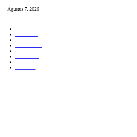
Agustus 7, 2026
POPULAR CATEGORY
Headline
2835
Bekasi
1720
Sumatera
1507
Peristiwa
1183
Purwakarta
842
Nasional
586
Pemerintahan
537
Jakarta
475