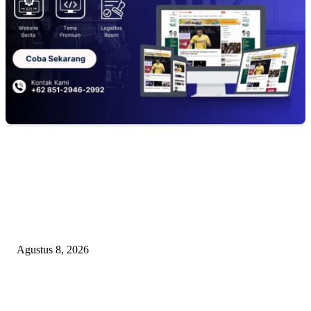
EDITOR PICKS
Minta Presiden Turun Tangan, Relawan Sebut Oknum Beking Bikin Polda
Sumsel Macan Ompong
Agustus 8, 2026
PENGUKUHAN PALANG MERAH REMAJA (PMR) TINGKAT MULA
PERTAMA DI BANGGAI SELATAN