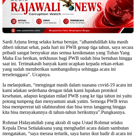
Sardi Arjuna Ireng selaku ketua berujar, “alhamdulillah kita masih
diberi nikmat sehat, pada hari ini PWB genap tiga tahun, saya secara
pribadi sangat bersyukur atas semua kenikmatan yang Tuhan Yang
Maha Esa berikan, terkhusus bagi PWB sudah bisa bertahan hingga
saat ini. Terimakasih banyak kami ucapkan kepada rekan-rekan
yang sudah memberikan sumbangsihnya sehingga acara ini
terselenggara”. Ucapnya.
Ia melanjutkan, “mengingat masih dalam suasana covid-19 acara ini
kami adakan sederhana dengan tidak kami lupakan protokol
kesehatan, adapun kegiatan milad PWB yang ke tiga tahun ini yaitu
potong tumpeng dan menyantuni anak yatim. Semoga PWB terus
bisa mempererat tali silahturahmi dan bisa terus langgeng hingga
kita bisa merayakannya di tahun-tahun berikutnya”.Pungkasnya.
Rohmat Hidayatullah yang akrab di sapa Ustad Rohmat selaku
Kepala Desa Setialaksana yang menghadiri acara dalam sambutan
mengatakan, “saya merasa tertarik, saya harus ikut hadir di acara ini