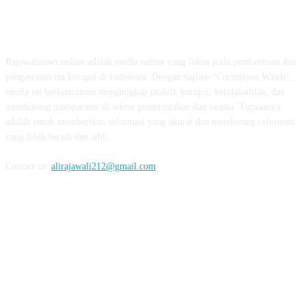
ABOUT US
Rajawalinews.online adalah media online yang fokus pada pemberitaan dan
pengawasan isu korupsi di Indonesia. Dengan tagline "Corruption Watch",
media ini berkomitmen mengungkap praktik korupsi, ketidakadilan, dan
mendukung transparansi di sektor pemerintahan dan swasta. Tujuannya
adalah untuk memberikan informasi yang akurat dan mendorong reformasi
yang lebih bersih dan adil.
Contact us:
alirajawali212@gmail.com
FOLLOW US