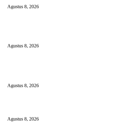
Agustus 8, 2026
Menanggapi Berita Media Ruang Investigasi, LSM-KCBI Sumsel Desak
Tindakan Tegas: Kartu BPNT Warga Efendi Ditahan Sejak 2021, Siapa ya
Bertanggung Jawab?
Agustus 8, 2026
POPULAR POSTS
Minta Presiden Turun Tangan, Relawan Sebut Oknum Beking Bikin Polda
Sumsel Macan Ompong
Agustus 8, 2026
PENGUKUHAN PALANG MERAH REMAJA (PMR) TINGKAT MULA
PERTAMA DI BANGGAI SELATAN
Agustus 8, 2026