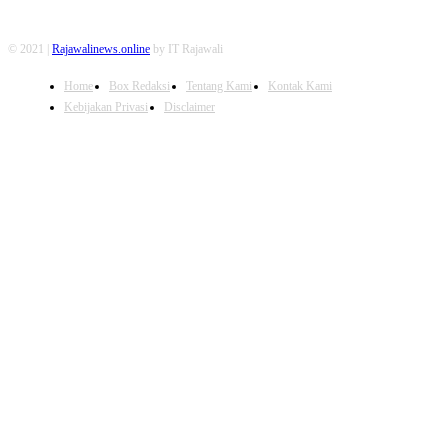
© 2021 |
Rajawalinews.online
by IT Rajawali
Home
Box Redaksi
Tentang Kami
Kontak Kami
Kebijakan Privasi
Disclaimer