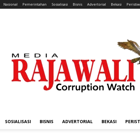
Nasional
Pemerintahan
Sosialisasi
Bisnis
Advertorial
Bekasi
Peristi
SOSIALISASI
BISNIS
ADVERTORIAL
BEKASI
PERIS