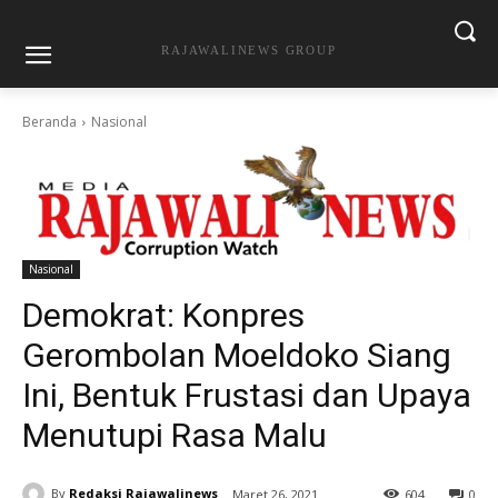
RAJAWALINEWS GROUP
Beranda
Nasional
Nasional
Demokrat: Konpres
Gerombolan Moeldoko Siang
Ini, Bentuk Frustasi dan Upaya
Menutupi Rasa Malu
By
Redaksi Rajawalinews
Maret 26, 2021
604
0