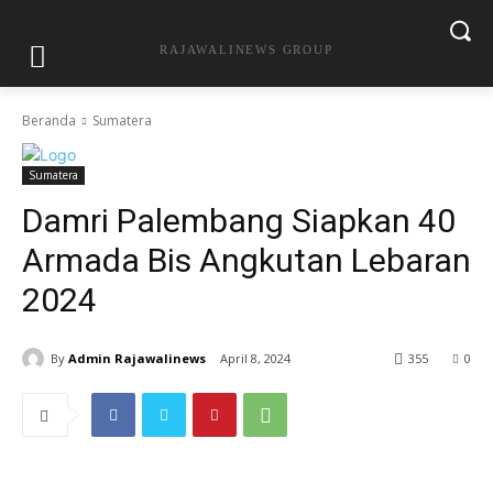
RAJAWALINEWS GROUP
Beranda
Sumatera
Sumatera
Damri Palembang Siapkan 40
Armada Bis Angkutan Lebaran
2024
By
Admin Rajawalinews
April 8, 2024
355
0