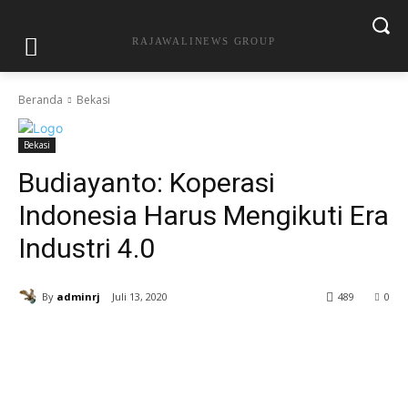
RAJAWALINEWS GROUP
Beranda
Bekasi
Bekasi
Budiayanto: Koperasi
Indonesia Harus Mengikuti Era
Industri 4.0
By
adminrj
Juli 13, 2020
489
0