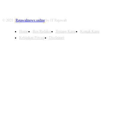
© 2021 |
Rajawalinews.online
by IT Rajawali
Home
Box Redaksi
Tentang Kami
Kontak Kami
Kebijakan Privasi
Disclaimer