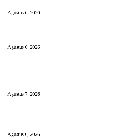
DI HOTEL MEWAH
Agustus 6, 2026
Bawa-bawa Nama Kapolres Buat Sogok Pers, LSM KCBI Desak Polisi Ta
Oknum (I) Otak Bisnis Batu Bara Ilegal!
Agustus 6, 2026
POPULAR POSTS
WRC PAN-RI Soroti Temuan BPK pada Dinas Perkim Kota Prabumulih at
Belanja Proyek Jalan Rp6,62 Miliar, Desak APH Lakukan Pendalaman
Menyeluruh
Agustus 7, 2026
TOPENG BUALAN ‘SALAH KETIK’ RP95,4 MILIAR: CARA HALUS 
SKPD KABUPATEN BOGOR SEMBUNYIKAN BIAYA PESTA MEETI
DI HOTEL MEWAH
Agustus 6, 2026