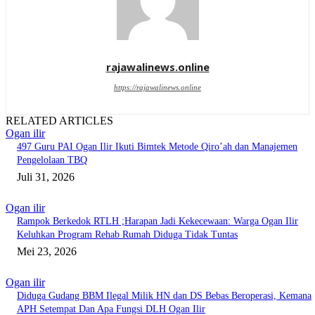
rajawalinews.online
https://rajawalinews.online
RELATED ARTICLES
Ogan ilir
497 Guru PAI Ogan Ilir Ikuti Bimtek Metode Qiro’ah dan Manajemen
Pengelolaan TBQ
Juli 31, 2026
Ogan ilir
Rampok Berkedok RTLH ;Harapan Jadi Kekecewaan: Warga Ogan Ilir
Keluhkan Program Rehab Rumah Diduga Tidak Tuntas
Mei 23, 2026
Ogan ilir
Diduga Gudang BBM Ilegal Milik HN dan DS Bebas Beroperasi, Kemana
APH Setempat Dan Apa Fungsi DLH Ogan Ilir