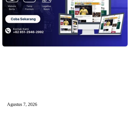
EDITOR PICKS
WRC PAN-RI Soroti Temuan BPK pada Dinas Perkim Kota Prabumulih at
Belanja Proyek Jalan Rp6,62 Miliar, Desak APH Lakukan Pendalaman
Menyeluruh
Agustus 7, 2026
TOPENG BUALAN ‘SALAH KETIK’ RP95,4 MILIAR: CARA HALUS 
SKPD KABUPATEN BOGOR SEMBUNYIKAN BIAYA PESTA MEETI