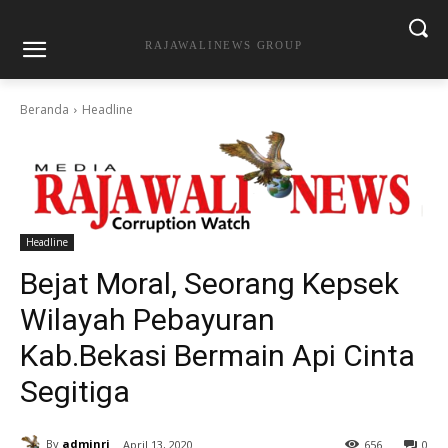
RAJAWALINEWS GROUP
Beranda
Headline
Headline
Bejat Moral, Seorang Kepsek
Wilayah Pebayuran
Kab.Bekasi Bermain Api Cinta
Segitiga
By
adminrj
April 13, 2020
656
0