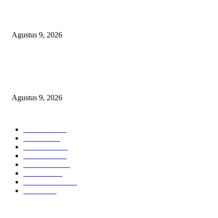
Polsek Sungai Rotan Ungkap Kasus Pencurian Sepeda Motor, Seorang Resi
Diamankan
Agustus 9, 2026
TOPENG “UMKM BERSAMA BAHAGIA 02” DI BALIK BISNIS
SERAGAM SMAN 1 BABELAN: PUNGLI TERSELUBUNG RP1,95 JU
WAJIB CASH!
Agustus 9, 2026
POPULAR CATEGORY
Headline
2840
Bekasi
1723
Sumatera
1507
Peristiwa
1183
Purwakarta
842
Nasional
586
Pemerintahan
537
Jakarta
476