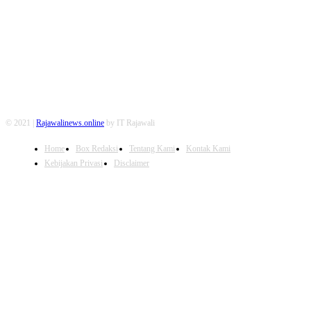
FOLLOW US
© 2021 |
Rajawalinews.online
by IT Rajawali
Home
Box Redaksi
Tentang Kami
Kontak Kami
Kebijakan Privasi
Disclaimer