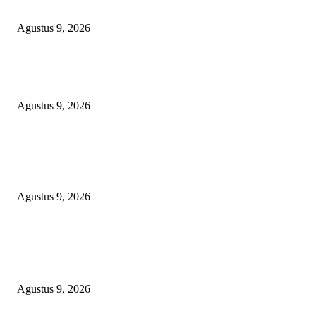
KETAMINE DI PERAIRAN NATUNA
Agustus 9, 2026
Polsek Sungai Rotan Ungkap Kasus Pencurian Sepeda Motor, Seorang Resi
Diamankan
Agustus 9, 2026
TOPENG “UMKM BERSAMA BAHAGIA 02” DI BALIK BISNIS
SERAGAM SMAN 1 BABELAN: PUNGLI TERSELUBUNG RP1,95 JU
WAJIB CASH!
Agustus 9, 2026
POPULAR POSTS
OPERASI GABUNGAN GAGALKAN PENYELUNDUPAN 1,3 TON
KETAMINE DI PERAIRAN NATUNA
Agustus 9, 2026