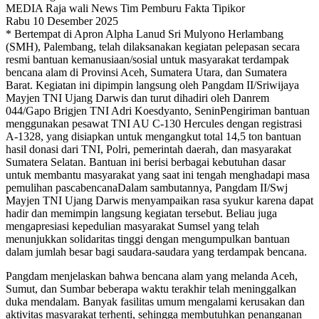
MEDIA Raja wali News Tim Pemburu Fakta Tipikor
Rabu 10 Desember 2025
* Bertempat di Apron Alpha Lanud Sri Mulyono Herlambang
(SMH), Palembang, telah dilaksanakan kegiatan pelepasan secara
resmi bantuan kemanusiaan/sosial untuk masyarakat terdampak
bencana alam di Provinsi Aceh, Sumatera Utara, dan Sumatera
Barat. Kegiatan ini dipimpin langsung oleh Pangdam II/Sriwijaya
Mayjen TNI Ujang Darwis dan turut dihadiri oleh Danrem
044/Gapo Brigjen TNI Adri Koesdyanto, SeninPengiriman bantuan
menggunakan pesawat TNI AU C-130 Hercules dengan registrasi
A-1328, yang disiapkan untuk mengangkut total 14,5 ton bantuan
hasil donasi dari TNI, Polri, pemerintah daerah, dan masyarakat
Sumatera Selatan. Bantuan ini berisi berbagai kebutuhan dasar
untuk membantu masyarakat yang saat ini tengah menghadapi masa
pemulihan pascabencanaDalam sambutannya, Pangdam II/Swj
Mayjen TNI Ujang Darwis menyampaikan rasa syukur karena dapat
hadir dan memimpin langsung kegiatan tersebut. Beliau juga
mengapresiasi kepedulian masyarakat Sumsel yang telah
menunjukkan solidaritas tinggi dengan mengumpulkan bantuan
dalam jumlah besar bagi saudara-saudara yang terdampak bencana.
Pangdam menjelaskan bahwa bencana alam yang melanda Aceh,
Sumut, dan Sumbar beberapa waktu terakhir telah meninggalkan
duka mendalam. Banyak fasilitas umum mengalami kerusakan dan
aktivitas masyarakat terhenti, sehingga membutuhkan penanganan