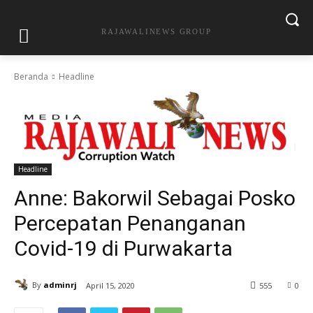
RAJAWALINEWS GROUP
Beranda
Headline
Headline
Anne: Bakorwil Sebagai Posko
Percepatan Penanganan
Covid-19 di Purwakarta
By
adminrj
April 15, 2020
555
0