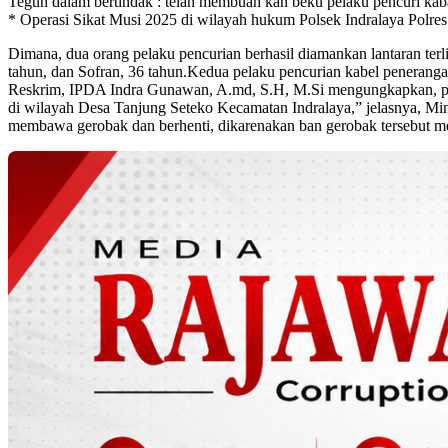
Teguh dalam bertindak : telah membuah kan beku pelaku pencuri kabal
* Operasi Sikat Musi 2025 di wilayah hukum Polsek Indralaya Polres 
Dimana, dua orang pelaku pencurian berhasil diamankan lantaran terl
tahun, dan Sofran, 36 tahun.Kedua pelaku pencurian kabel penerang
Reskrim, IPDA Indra Gunawan, A.md, S.H, M.Si mengungkapkan, pencur
di wilayah Desa Tanjung Seteko Kecamatan Indralaya,” jelasnya, Mi
membawa gerobak dan berhenti, dikarenakan ban gerobak tersebut m