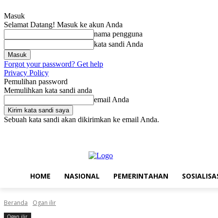
Masuk
Selamat Datang! Masuk ke akun Anda
nama pengguna
kata sandi Anda
Forgot your password? Get help
Privacy Policy
Pemulihan password
Memulihkan kata sandi anda
email Anda
Sebuah kata sandi akan dikirimkan ke email Anda.
Jumat, Agustus 7, 2026
Masuk / Bergabung
Home
Nasional
Pe
HOME
NASIONAL
PEMERINTAHAN
SOSIALISA
Beranda
Ogan ilir
Ogan ilir