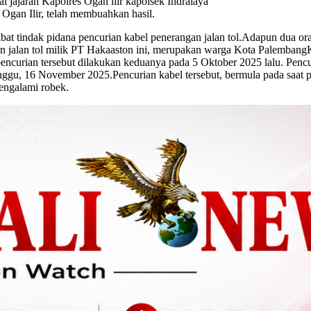
 jajaran Kapolres Ogan ilir kapolsek Indralaya
Ogan Ilir, telah membuahkan hasil.
ibat tindak pidana pencurian kabel penerangan jalan tol.Adapun dua or
an jalan tol milik PT Hakaaston ini, merupakan warga Kota Palembang
ian tersebut dilakukan keduanya pada 5 Oktober 2025 lalu. Pencurian
nggu, 16 November 2025.Pencurian kabel tersebut, bermula pada saat
engalami robek.