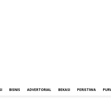
merintahan
Sosialisasi
Bisnis
Advertorial
Bekasi
Peristiwa
Purwakarta
SI
BISNIS
ADVERTORIAL
BEKASI
PERISTIWA
PUR