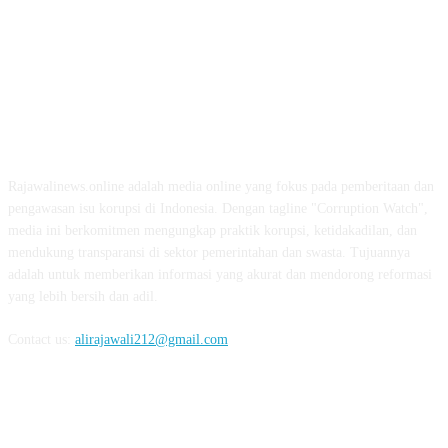
ABOUT US
Rajawalinews.online adalah media online yang fokus pada pemberitaan dan
pengawasan isu korupsi di Indonesia. Dengan tagline "Corruption Watch",
media ini berkomitmen mengungkap praktik korupsi, ketidakadilan, dan
mendukung transparansi di sektor pemerintahan dan swasta. Tujuannya
adalah untuk memberikan informasi yang akurat dan mendorong reformasi
yang lebih bersih dan adil.
Contact us:
alirajawali212@gmail.com
FOLLOW US