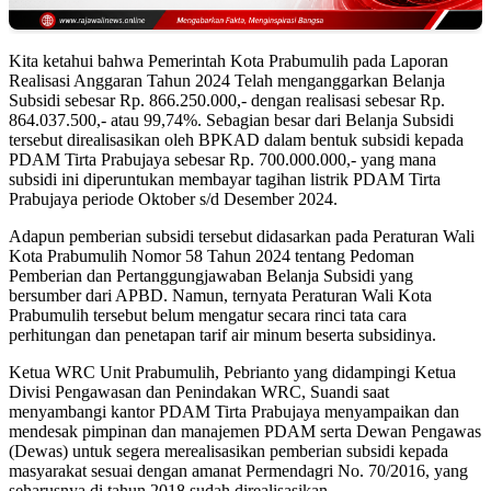
Kita ketahui bahwa Pemerintah Kota Prabumulih pada Laporan
Realisasi Anggaran Tahun 2024 Telah menganggarkan Belanja
Subsidi sebesar Rp. 866.250.000,- dengan realisasi sebesar Rp.
864.037.500,- atau 99,74%. Sebagian besar dari Belanja Subsidi
tersebut direalisasikan oleh BPKAD dalam bentuk subsidi kepada
PDAM Tirta Prabujaya sebesar Rp. 700.000.000,- yang mana
subsidi ini diperuntukan membayar tagihan listrik PDAM Tirta
Prabujaya periode Oktober s/d Desember 2024.
Adapun pemberian subsidi tersebut didasarkan pada Peraturan Wali
Kota Prabumulih Nomor 58 Tahun 2024 tentang Pedoman
Pemberian dan Pertanggungjawaban Belanja Subsidi yang
bersumber dari APBD. Namun, ternyata Peraturan Wali Kota
Prabumulih tersebut belum mengatur secara rinci tata cara
perhitungan dan penetapan tarif air minum beserta subsidinya.
Ketua WRC Unit Prabumulih, Pebrianto yang didampingi Ketua
Divisi Pengawasan dan Penindakan WRC, Suandi saat
menyambangi kantor PDAM Tirta Prabujaya menyampaikan dan
mendesak pimpinan dan manajemen PDAM serta Dewan Pengawas
(Dewas) untuk segera merealisasikan pemberian subsidi kepada
masyarakat sesuai dengan amanat Permendagri No. 70/2016, yang
seharusnya di tahun 2018 sudah direalisasikan.