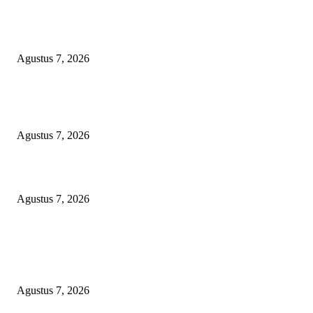
Dugaan Pembiaran Limbah DLH Kab Sumenep Bungkam Petani Tembaka
Menanggung Rugi
Agustus 7, 2026
Arogansi Kekuasaan DPRD Bekasi, Prabowo Subianto Selaku Ketua Um
Partai Gerindra Didesak Pecat Anggota Dewan M
Agustus 7, 2026
Lurah Sako Bersama Ketua LPMK dan RT Ajak Warga Gotong Royong
Agustus 7, 2026
POPULAR POSTS
Dugaan Pembiaran Limbah DLH Kab Sumenep Bungkam Petani Tembaka
Menanggung Rugi
Agustus 7, 2026