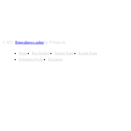
© 2021 |
Rajawalinews.online
by IT Rajawali
Home
Box Redaksi
Tentang Kami
Kontak Kami
Kebijakan Privasi
Disclaimer