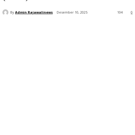
By
Admin Rajawalinews
Desember 10, 2025
104
0