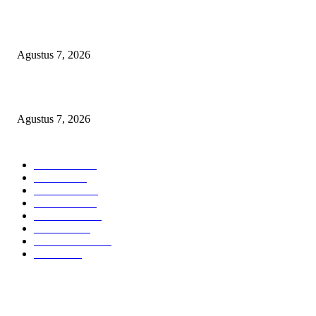
Arogansi Kekuasaan DPRD Bekasi, Prabowo Subianto Selaku Ketua Um
Partai Gerindra Didesak Pecat Anggota Dewan M
Agustus 7, 2026
Lurah Sako Bersama Ketua LPMK dan RT Ajak Warga Gotong Royong
Agustus 7, 2026
POPULAR CATEGORY
Headline
2835
Bekasi
1720
Sumatera
1507
Peristiwa
1183
Purwakarta
842
Nasional
586
Pemerintahan
537
Jakarta
475