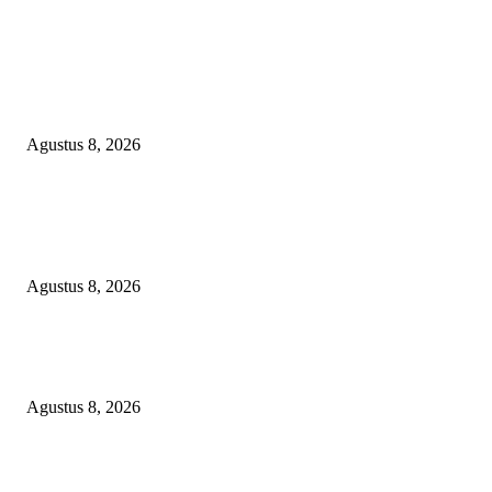
EDITOR PICKS
RAKYAT KECIL DIPERAS, SERTIFIKAT PTSL DITUMBALKAN UT
Relawan Pembela Prabowo Ali Sofyan Minta APH Tangkap Oknum Kades
Bangsat Madugondo: Ini Pengkhianatan Terhadap Program Presiden!
Agustus 8, 2026
DPC XTC SEXYROAD BEKASI “SERBU” PEMKAB: BONGKAR DU
SKANDAL BBM DLH, DESAK PLT BUPATI SERET DAN COPOT DO
SIRAIT!
Agustus 8, 2026
Kepulan Asap Hitam Misterius di Tambang PTBA Gegerkan Warga Tegalre
Manajemen Bungkam?
Agustus 8, 2026
POPULAR POSTS