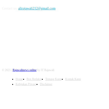
Contact us:
alirajawali212@gmail.com
FOLLOW US
© 2021 |
Rajawalinews.online
by IT Rajawali
Home
Box Redaksi
Tentang Kami
Kontak Kami
Kebijakan Privasi
Disclaimer