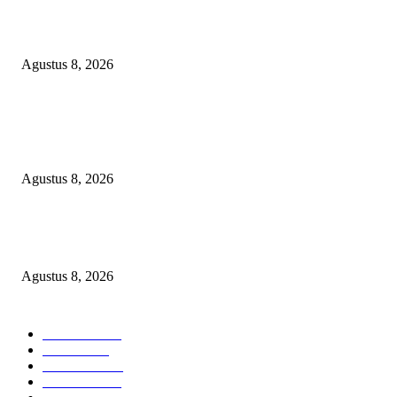
RAKYAT KECIL DIPERAS, SERTIFIKAT PTSL DITUMBALKAN UT
Relawan Pembela Prabowo Ali Sofyan Minta APH Tangkap Oknum Kades
Bangsat Madugondo: Ini Pengkhianatan Terhadap Program Presiden!
Agustus 8, 2026
DPC XTC SEXYROAD BEKASI “SERBU” PEMKAB: BONGKAR DU
SKANDAL BBM DLH, DESAK PLT BUPATI SERET DAN COPOT DO
SIRAIT!
Agustus 8, 2026
Kepulan Asap Hitam Misterius di Tambang PTBA Gegerkan Warga Tegalre
Manajemen Bungkam?
Agustus 8, 2026
POPULAR CATEGORY
Headline
2839
Bekasi
1721
Sumatera
1507
Peristiwa
1183