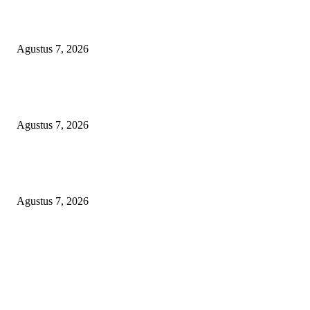
CUMA FORMALITAS, RP8,4 MILIAR DANA HIBAH KONI BEKASI
DIRAMPOKO PARA BANGSAT LEWAT ANGGARAN SILATURAHMI
OVER-BUDGET BODEK!
Agustus 7, 2026
KUNJUNGAN TIM MONITORING BIDAN KAWASAN PERMUKIMAN
TIGA DESA BANGGAI LAUT
Agustus 7, 2026
LSM-KCBI Desak Kejari OKU Timur Hukum Berlaku, Vonis Gusmadi
Wiranata Pembunuh Ibu Kandung Pakai Senjata Api Dinilai Terlalu Ringa
Agustus 7, 2026
POPULAR POSTS
APBD BOHONGAN, HUKUM DIKANGSANGI: TANDATANGAN NP
CUMA FORMALITAS, RP8,4 MILIAR DANA HIBAH KONI BEKASI
DIRAMPOKO PARA BANGSAT LEWAT ANGGARAN SILATURAHMI
OVER-BUDGET BODEK!