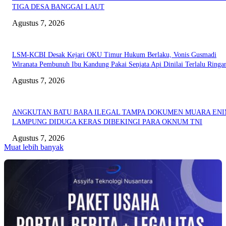
TIGA DESA BANGGAI LAUT
Agustus 7, 2026
LSM-KCBI Desak Kejari OKU Timur Hukum Berlaku, Vonis Gusmadi
Wiranata Pembunuh Ibu Kandung Pakai Senjata Api Dinilai Terlalu Ringa
Agustus 7, 2026
ANGKUTAN BATU BARA ILEGAL TAMPA DOKUMEN MUARA EN
LAMPUNG DIDUGA KERAS DIBEKINGI PARA OKNUM TNI
Agustus 7, 2026
Muat lebih banyak