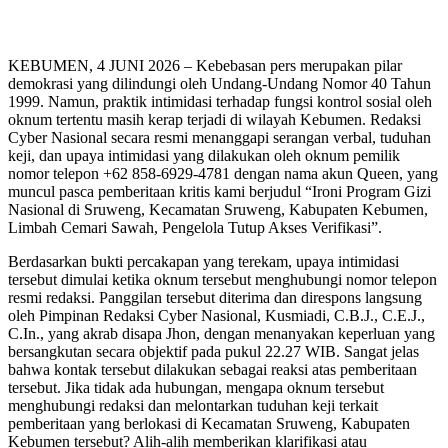
KEBUMEN, 4 JUNI 2026 – Kebebasan pers merupakan pilar
demokrasi yang dilindungi oleh Undang-Undang Nomor 40 Tahun
1999. Namun, praktik intimidasi terhadap fungsi kontrol sosial oleh
oknum tertentu masih kerap terjadi di wilayah Kebumen. Redaksi
Cyber Nasional secara resmi menanggapi serangan verbal, tuduhan
keji, dan upaya intimidasi yang dilakukan oleh oknum pemilik
nomor telepon +62 858-6929-4781 dengan nama akun Queen, yang
muncul pasca pemberitaan kritis kami berjudul “Ironi Program Gizi
Nasional di Sruweng, Kecamatan Sruweng, Kabupaten Kebumen,
Limbah Cemari Sawah, Pengelola Tutup Akses Verifikasi”.
Berdasarkan bukti percakapan yang terekam, upaya intimidasi
tersebut dimulai ketika oknum tersebut menghubungi nomor telepon
resmi redaksi. Panggilan tersebut diterima dan direspons langsung
oleh Pimpinan Redaksi Cyber Nasional, Kusmiadi, C.B.J., C.E.J.,
C.In., yang akrab disapa Jhon, dengan menanyakan keperluan yang
bersangkutan secara objektif pada pukul 22.27 WIB. Sangat jelas
bahwa kontak tersebut dilakukan sebagai reaksi atas pemberitaan
tersebut. Jika tidak ada hubungan, mengapa oknum tersebut
menghubungi redaksi dan melontarkan tuduhan keji terkait
pemberitaan yang berlokasi di Kecamatan Sruweng, Kabupaten
Kebumen tersebut? Alih-alih memberikan klarifikasi atau