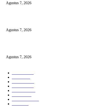
Agustus 7, 2026
KUNJUNGAN TIM MONITORING BIDAN KAWASAN PERMUKIMAN
TIGA DESA BANGGAI LAUT
Agustus 7, 2026
LSM-KCBI Desak Kejari OKU Timur Hukum Berlaku, Vonis Gusmadi
Wiranata Pembunuh Ibu Kandung Pakai Senjata Api Dinilai Terlalu Ringa
Agustus 7, 2026
POPULAR CATEGORY
Headline
2835
Bekasi
1719
Sumatera
1507
Peristiwa
1183
Purwakarta
842
Nasional
586
Pemerintahan
537
Jakarta
475