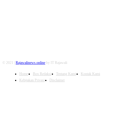
FOLLOW US
© 2021 |
Rajawalinews.online
by IT Rajawali
Home
Box Redaksi
Tentang Kami
Kontak Kami
Kebijakan Privasi
Disclaimer