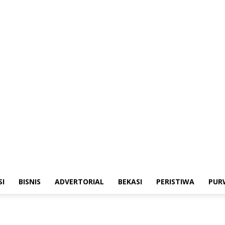
merintahan
Sosialisasi
Bisnis
Advertorial
Bekasi
Peristiwa
Purwakarta
SI
BISNIS
ADVERTORIAL
BEKASI
PERISTIWA
PUR