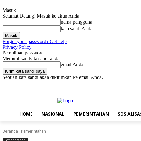
Masuk
Selamat Datang! Masuk ke akun Anda
nama pengguna
kata sandi Anda
Forgot your password? Get help
Privacy Policy
Pemulihan password
Memulihkan kata sandi anda
email Anda
Sebuah kata sandi akan dikirimkan ke email Anda.
Jumat, Agustus 7, 2026
Masuk / Bergabung
Home
Nasional
Pe
HOME
NASIONAL
PEMERINTAHAN
SOSIALISA
Beranda
Pemerintahan
Pemerintahan