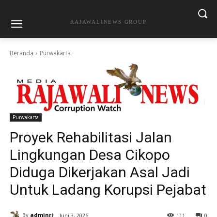
RAJAWALINEWS GROUP
Beranda
Purwakarta
Purwakarta
Proyek Rehabilitasi Jalan
Lingkungan Desa Cikopo
Diduga Dikerjakan Asal Jadi
Untuk Ladang Korupsi Pejabat
By
adminrj
Juni 3, 2026
111
0