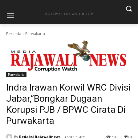
RAJAWALINEWS GROUP
Beranda
Purwakarta
Purwakarta
Indra Irawan Korwil WRC Divisi
Jabar,”Bongkar Dugaan
Korupsi PJB / BPWC Cirata Di
Purwakarta
By
Redaksi Rajawalinews
April 17, 2021
589
0