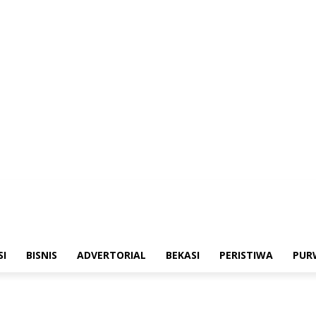
emerintahan
Sosialisasi
Bisnis
Advertorial
Bekasi
Peristiwa
Purwakart
SI
BISNIS
ADVERTORIAL
BEKASI
PERISTIWA
PUR