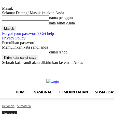
Masuk
Selamat Datang! Masuk ke akun Anda
nama pengguna
kata sandi Anda
Forgot your password? Get help
Privacy Policy
Pemulihan password
Memulihkan kata sandi anda
email Anda
Sebuah kata sandi akan dikirimkan ke email Anda.
Minggu, Agustus 9, 2026
Masuk / Bergabung
Home
Nasional
P
HOME
NASIONAL
PEMERINTAHAN
SOSIALISA
Beranda
Sumatera
Sumatera