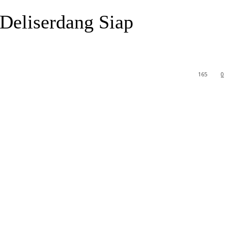
Deliserdang Siap
165
0