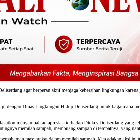
liserdang agar berperan aktif menjaga kebersihan lingkungan karena
nergi dengan Dinas Lingkungan Hidup Deliserdang untuk bagaimana mela
ution menyampaikan apresiasi terhadap Dinkes Deliserdang yang telah 
tingnya memilah sampah, membuang sampah di tempatnya, yang nanti
nya pemahaman masyarakat dalam memilah sampah. Kita adakan aksi ini