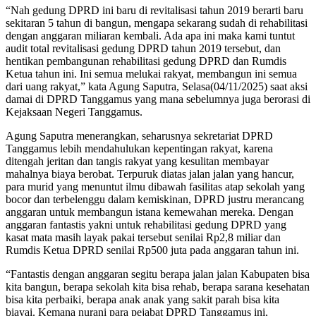
“Nah gedung DPRD ini baru di revitalisasi tahun 2019 berarti baru
sekitaran 5 tahun di bangun, mengapa sekarang sudah di rehabilitasi
dengan anggaran miliaran kembali. Ada apa ini maka kami tuntut
audit total revitalisasi gedung DPRD tahun 2019 tersebut, dan
hentikan pembangunan rehabilitasi gedung DPRD dan Rumdis
Ketua tahun ini. Ini semua melukai rakyat, membangun ini semua
dari uang rakyat,” kata Agung Saputra, Selasa(04/11/2025) saat aksi
damai di DPRD Tanggamus yang mana sebelumnya juga berorasi di
Kejaksaan Negeri Tanggamus.
Agung Saputra menerangkan, seharusnya sekretariat DPRD
Tanggamus lebih mendahulukan kepentingan rakyat, karena
ditengah jeritan dan tangis rakyat yang kesulitan membayar
mahalnya biaya berobat. Terpuruk diatas jalan jalan yang hancur,
para murid yang menuntut ilmu dibawah fasilitas atap sekolah yang
bocor dan terbelenggu dalam kemiskinan, DPRD justru merancang
anggaran untuk membangun istana kemewahan mereka. Dengan
anggaran fantastis yakni untuk rehabilitasi gedung DPRD yang
kasat mata masih layak pakai tersebut senilai Rp2,8 miliar dan
Rumdis Ketua DPRD senilai Rp500 juta pada anggaran tahun ini.
“Fantastis dengan anggaran segitu berapa jalan jalan Kabupaten bisa
kita bangun, berapa sekolah kita bisa rehab, berapa sarana kesehatan
bisa kita perbaiki, berapa anak anak yang sakit parah bisa kita
biayai. Kemana nurani para pejabat DPRD Tanggamus ini,