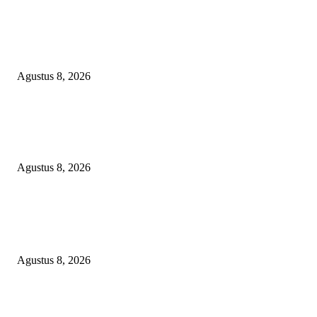
RAKYAT KECIL DIPERAS, SERTIFIKAT PTSL DITUMBALKAN UT
Relawan Pembela Prabowo Ali Sofyan Minta APH Tangkap Oknum Kades
Bangsat Madugondo: Ini Pengkhianatan Terhadap Program Presiden!
Agustus 8, 2026
DPC XTC SEXYROAD BEKASI “SERBU” PEMKAB: BONGKAR DU
SKANDAL BBM DLH, DESAK PLT BUPATI SERET DAN COPOT DO
SIRAIT!
Agustus 8, 2026
POPULAR POSTS
PEMKAB BEKASI KEHILANGAN 61 KENDARAAN RODA EMPAT
DILIBAS PEJABAT ATAU PENJAHAT
Agustus 8, 2026
RAKYAT KECIL DIPERAS, SERTIFIKAT PTSL DITUMBALKAN UT
Relawan Pembela Prabowo Ali Sofyan Minta APH Tangkap Oknum Kades