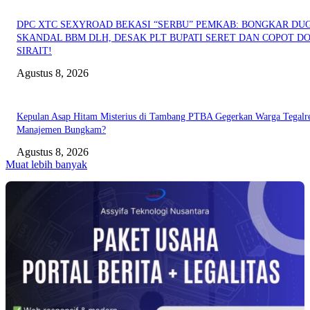
DPC XTC SEXYROAD BEKASI “SERBU” PEMKAB: BONGKAR DU
SKANDAL BBM DLH, DESAK PLT BUPATI SERET DAN COPOT DO
SIRAIT!
Agustus 8, 2026
Kepulan Asap Hitam Misterius di Tambang PTBA Gegerkan Warga Tegalre
Manajemen Bungkam?
Agustus 8, 2026
Muat lebih banyak