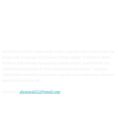
ABOUT US
Rajawalinews.online adalah media online yang fokus pada pemberitaan dan
pengawasan isu korupsi di Indonesia. Dengan tagline "Corruption Watch",
media ini berkomitmen mengungkap praktik korupsi, ketidakadilan, dan
mendukung transparansi di sektor pemerintahan dan swasta. Tujuannya
adalah untuk memberikan informasi yang akurat dan mendorong reformasi
yang lebih bersih dan adil.
Contact us:
alirajawali212@gmail.com
FOLLOW US