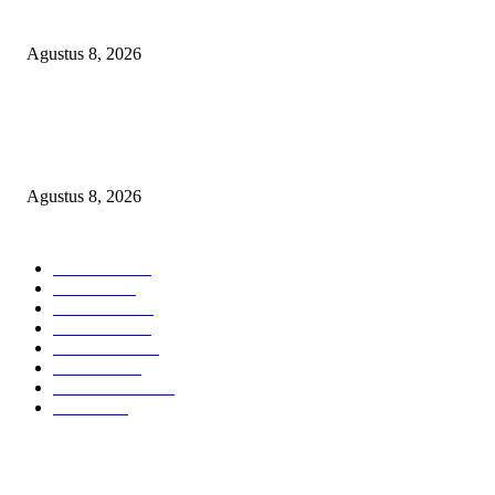
Bangsat Madugondo: Ini Pengkhianatan Terhadap Program Presiden!
Agustus 8, 2026
DPC XTC SEXYROAD BEKASI “SERBU” PEMKAB: BONGKAR DU
SKANDAL BBM DLH, DESAK PLT BUPATI SERET DAN COPOT DO
SIRAIT!
Agustus 8, 2026
POPULAR CATEGORY
Headline
2839
Bekasi
1722
Sumatera
1507
Peristiwa
1183
Purwakarta
842
Nasional
586
Pemerintahan
537
Jakarta
476