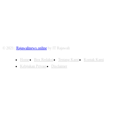
© 2021 |
Rajawalinews.online
by IT Rajawali
Home
Box Redaksi
Tentang Kami
Kontak Kami
Kebijakan Privasi
Disclaimer