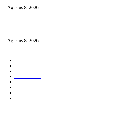
Agustus 8, 2026
Soroti Cacat Prosedur Pengangkatan Dirut Perumda Air Minum Tirta Sak
Batuah, Keputusan PTUN Jambi Dinilai Abaikan Hak Kontrol Publik
Agustus 8, 2026
POPULAR CATEGORY
Headline
2837
Bekasi
1720
Sumatera
1507
Peristiwa
1183
Purwakarta
842
Nasional
586
Pemerintahan
537
Jakarta
476