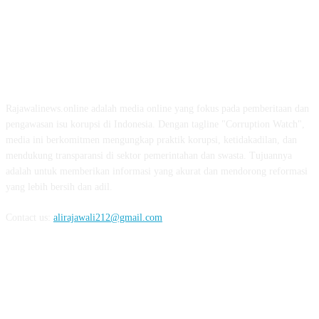
ABOUT US
Rajawalinews.online adalah media online yang fokus pada pemberitaan dan
pengawasan isu korupsi di Indonesia. Dengan tagline "Corruption Watch",
media ini berkomitmen mengungkap praktik korupsi, ketidakadilan, dan
mendukung transparansi di sektor pemerintahan dan swasta. Tujuannya
adalah untuk memberikan informasi yang akurat dan mendorong reformasi
yang lebih bersih dan adil.
Contact us:
alirajawali212@gmail.com
FOLLOW US