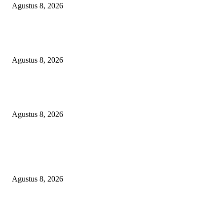
Agustus 8, 2026
SEBERAPA AMAN POSISI FEBRIE ADRIANSYAH SEBAGAI PEME
KARTU TRUF?
Agustus 8, 2026
Soroti Cacat Prosedur Pengangkatan Dirut Perumda Air Minum Tirta Sak
Batuah, Keputusan PTUN Jambi Dinilai Abaikan Hak Kontrol Publik
Agustus 8, 2026
POPULAR POSTS
Kuliner Jawa Berpadu Hiburan Keluarga, Lestari Resto Hadirkan Pengala
Baru di Banyuasin
Agustus 8, 2026
SEBERAPA AMAN POSISI FEBRIE ADRIANSYAH SEBAGAI PEME
KARTU TRUF?