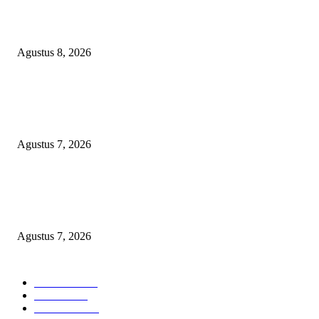
Menanggapi Berita Media Ruang Investigasi, LSM-KCBI Sumsel Desak
Tindakan Tegas: Kartu BPNT Warga Efendi Ditahan Sejak 2021, Siapa ya
Bertanggung Jawab?
Agustus 8, 2026
Kaperwil Sumsel Media Rajawalinews Angkat Bicara Dugaan Penggelapa
Desa Rp84 Juta, Kades Argomulyo Belitang Jaya Hilang 3 Bulan Bawa
Anggaran Pembangunan
Agustus 7, 2026
KELALAIAN HUKUM PEMKAB SAROLANGUN: SK DIREKTUR
PERUMDA TSB DINYATAKAN CACAT TOTAL, PENGACARA SENI
KULITI OPINI KUASA HUKUM BUPATI
Agustus 7, 2026
POPULAR CATEGORY
Headline
2835
Bekasi
1720
Sumatera
1507