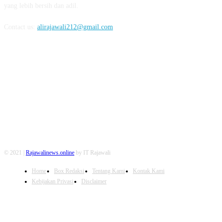
yang lebih bersih dan adil.
Contact us:
alirajawali212@gmail.com
FOLLOW US
© 2021 |
Rajawalinews.online
by IT Rajawali
Home
Box Redaksi
Tentang Kami
Kontak Kami
Kebijakan Privasi
Disclaimer