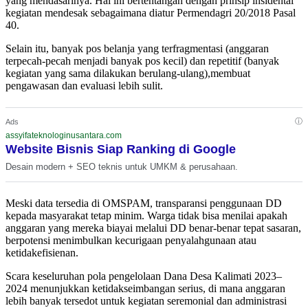
yang mendasarinya. Hal ini bertentangan dengan prinsip insidental
kegiatan mendesak sebagaimana diatur Permendagri 20/2018 Pasal
40.
Selain itu, banyak pos belanja yang terfragmentasi (anggaran
terpecah-pecah menjadi banyak pos kecil) dan repetitif (banyak
kegiatan yang sama dilakukan berulang-ulang),membuat
pengawasan dan evaluasi lebih sulit.
ⓘ
Ads
assyifateknologinusantara.com
Website Bisnis Siap Ranking di Google
Desain modern + SEO teknis untuk UMKM & perusahaan.
Meski data tersedia di OMSPAM, transparansi penggunaan DD
kepada masyarakat tetap minim. Warga tidak bisa menilai apakah
anggaran yang mereka biayai melalui DD benar-benar tepat sasaran,
berpotensi menimbulkan kecurigaan penyalahgunaan atau
ketidakefisienan.
Scara keseluruhan pola pengelolaan Dana Desa Kalimati 2023–
2024 menunjukkan ketidakseimbangan serius, di mana anggaran
lebih banyak tersedot untuk kegiatan seremonial dan administrasi