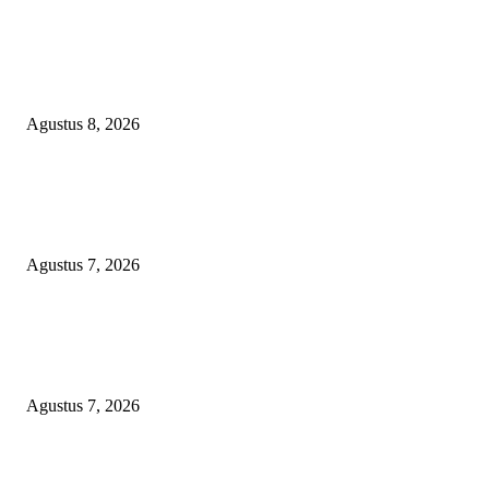
Menanggapi Berita Media Ruang Investigasi, LSM-KCBI Sumsel Desak
Tindakan Tegas: Kartu BPNT Warga Efendi Ditahan Sejak 2021, Siapa ya
Bertanggung Jawab?
Agustus 8, 2026
Kaperwil Sumsel Media Rajawalinews Angkat Bicara Dugaan Penggelapa
Desa Rp84 Juta, Kades Argomulyo Belitang Jaya Hilang 3 Bulan Bawa
Anggaran Pembangunan
Agustus 7, 2026
KELALAIAN HUKUM PEMKAB SAROLANGUN: SK DIREKTUR
PERUMDA TSB DINYATAKAN CACAT TOTAL, PENGACARA SENI
KULITI OPINI KUASA HUKUM BUPATI
Agustus 7, 2026
POPULAR POSTS