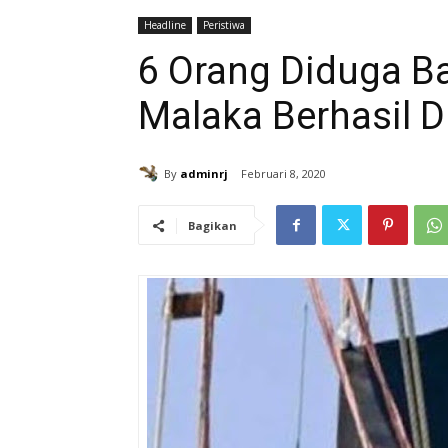
Headline
Peristiwa
6 Orang Diduga Ba
Malaka Berhasil D
By
adminrj
Februari 8, 2020
Bagikan