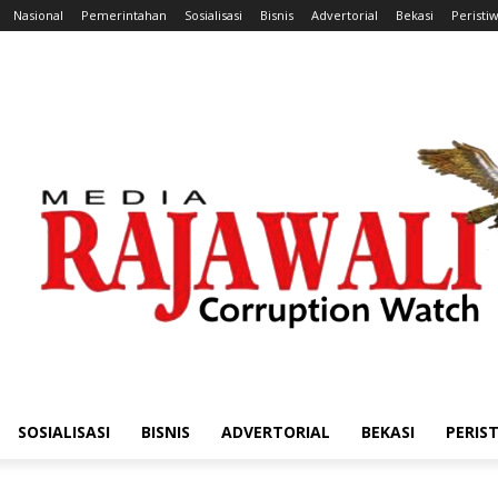
Nasional
Pemerintahan
Sosialisasi
Bisnis
Advertorial
Bekasi
Peristi
SOSIALISASI
BISNIS
ADVERTORIAL
BEKASI
PERIS