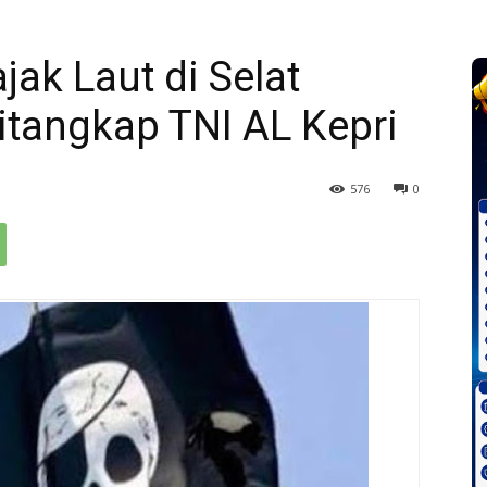
jak Laut di Selat
itangkap TNI AL Kepri
576
0