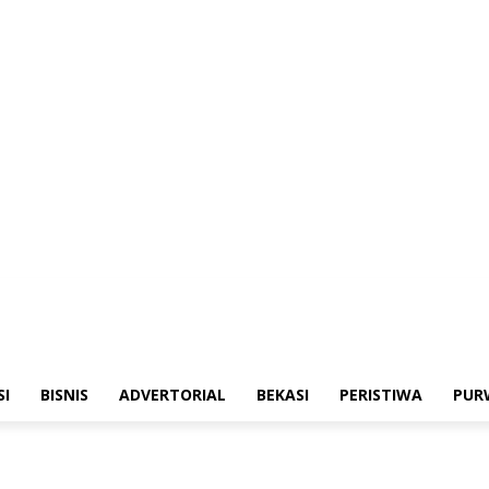
merintahan
Sosialisasi
Bisnis
Advertorial
Bekasi
Peristiwa
Purwakarta
SI
BISNIS
ADVERTORIAL
BEKASI
PERISTIWA
PUR