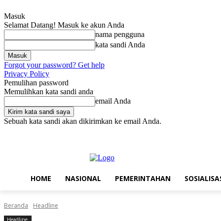
Masuk
Selamat Datang! Masuk ke akun Anda
nama pengguna
kata sandi Anda
Forgot your password? Get help
Privacy Policy
Pemulihan password
Memulihkan kata sandi anda
email Anda
Sebuah kata sandi akan dikirimkan ke email Anda.
Kamis, Agustus 6, 2026
Masuk / Bergabung
Home
Nasional
Pe
HOME
NASIONAL
PEMERINTAHAN
SOSIALISA
Beranda
Headline
Headline