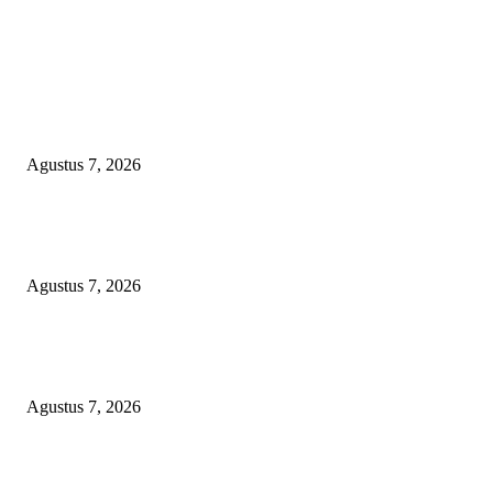
EDITOR PICKS
APBD BOHONGAN, HUKUM DIKANGSANGI: TANDATANGAN NP
CUMA FORMALITAS, RP8,4 MILIAR DANA HIBAH KONI BEKASI
DIRAMPOKO PARA BANGSAT LEWAT ANGGARAN SILATURAHMI
OVER-BUDGET BODEK!
Agustus 7, 2026
KUNJUNGAN TIM MONITORING BIDAN KAWASAN PERMUKIMAN
TIGA DESA BANGGAI LAUT
Agustus 7, 2026
LSM-KCBI Desak Kejari OKU Timur Hukum Berlaku, Vonis Gusmadi
Wiranata Pembunuh Ibu Kandung Pakai Senjata Api Dinilai Terlalu Ringa
Agustus 7, 2026
POPULAR POSTS