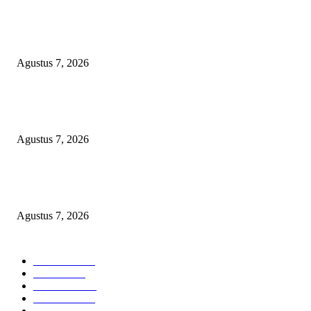
APBD BOHONGAN, HUKUM DIKANGSANGI: TANDATANGAN NP
CUMA FORMALITAS, RP8,4 MILIAR DANA HIBAH KONI BEKASI
DIRAMPOKO PARA BANGSAT LEWAT ANGGARAN SILATURAHMI
OVER-BUDGET BODEK!
Agustus 7, 2026
KUNJUNGAN TIM MONITORING BIDAN KAWASAN PERMUKIMAN
TIGA DESA BANGGAI LAUT
Agustus 7, 2026
LSM-KCBI Desak Kejari OKU Timur Hukum Berlaku, Vonis Gusmadi
Wiranata Pembunuh Ibu Kandung Pakai Senjata Api Dinilai Terlalu Ringa
Agustus 7, 2026
POPULAR CATEGORY
Headline
2835
Bekasi
1719
Sumatera
1507
Peristiwa
1183
Purwakarta
842