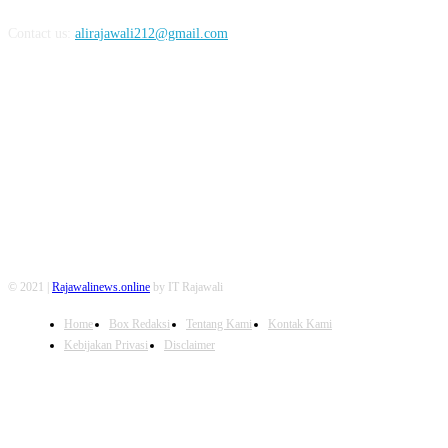
Contact us:
alirajawali212@gmail.com
FOLLOW US
© 2021 |
Rajawalinews.online
by IT Rajawali
Home
Box Redaksi
Tentang Kami
Kontak Kami
Kebijakan Privasi
Disclaimer