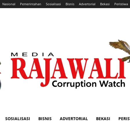
Nasional
Pemerintahan
Sosialisasi
Bisnis
Advertorial
Bekasi
Peristiwa
SOSIALISASI
BISNIS
ADVERTORIAL
BEKASI
PERI