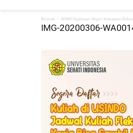
Beranda
WOW!!! Kejaksaan Negeri Kabupaten Bekas
IMG-20200306-WA001