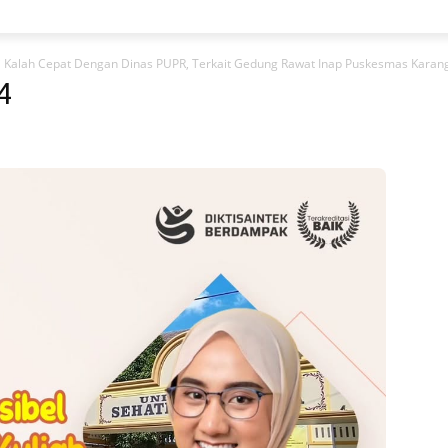
i Kalah Cepat Dengan Dinas PUPR, Terkait Gedung Rawat Inap Puskesmas Karan
4