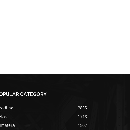
OPULAR CATEGORY
eadline
2835
ekasi
1718
umatera
1507