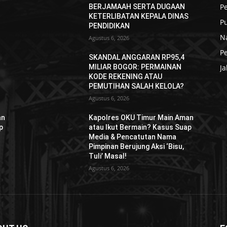
Pe
BERJAMAAH SERTA DUGAAN
S
KETERLIBATAN KEPALA DINAS
P
PENDIDIKAN
N
Agustus 6, 2026
P
SKANDAL ANGGARAN RP95,4
MILIAR BOGOR: PERMAINAN
Ja
KODE REKENING ATAU
PEMUTIHAN SALAH KELOLA?
Agustus 6, 2026
an
Kapolres OKU Timur Main Aman
p
atau Ikut Bermain? Kasus Suap
Media & Pencatutan Nama
Pimpinan Berujung Aksi ‘Bisu,
Tuli’ Masal!
Agustus 6, 2026