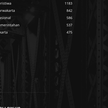
ristiwa
1183
urwakarta
842
asional
586
emerintahan
537
karta
475