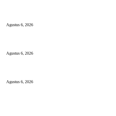
KECAMAN KERAS ALIANSI PERS NASIONAL: DESAK APH TAN
PELAKU TEROR TERHADAP JURNALIS DAN USUT TUNTAS GUR
PUNGLI BERJAMAAH SERTA DUGAAN KETERLIBATAN KEPALA
DINAS PENDIDIKAN
Agustus 6, 2026
SKANDAL ANGGARAN RP95,4 MILIAR BOGOR: PERMAINAN KO
REKENING ATAU PEMUTIHAN SALAH KELOLA?
Agustus 6, 2026
Kapolres OKU Timur Main Aman atau Ikut Bermain? Kasus Suap Media 
Pencatutan Nama Pimpinan Berujung Aksi ‘Bisu, Tuli’ Masal!
Agustus 6, 2026
POPULAR POSTS
KECAMAN KERAS ALIANSI PERS NASIONAL: DESAK APH TAN
PELAKU TEROR TERHADAP JURNALIS DAN USUT TUNTAS GUR
PUNGLI BERJAMAAH SERTA DUGAAN KETERLIBATAN KEPALA