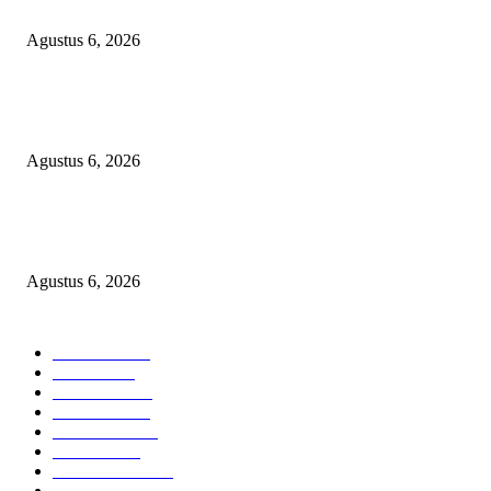
DINAS PENDIDIKAN
Agustus 6, 2026
SKANDAL ANGGARAN RP95,4 MILIAR BOGOR: PERMAINAN KO
REKENING ATAU PEMUTIHAN SALAH KELOLA?
Agustus 6, 2026
Kapolres OKU Timur Main Aman atau Ikut Bermain? Kasus Suap Media 
Pencatutan Nama Pimpinan Berujung Aksi ‘Bisu, Tuli’ Masal!
Agustus 6, 2026
POPULAR CATEGORY
Headline
2835
Bekasi
1718
Sumatera
1507
Peristiwa
1183
Purwakarta
842
Nasional
586
Pemerintahan
537
Jakarta
475