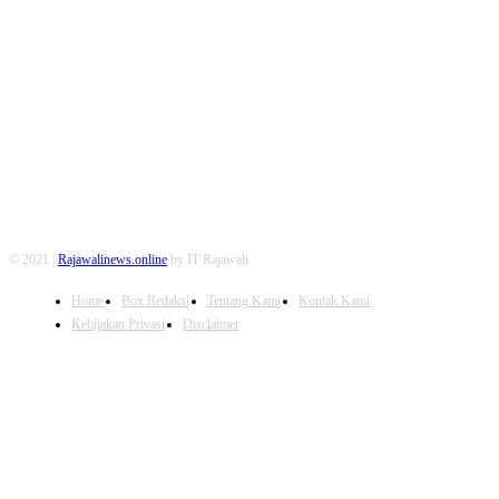
FOLLOW US
© 2021 |
Rajawalinews.online
by IT Rajawali
Home
Box Redaksi
Tentang Kami
Kontak Kami
Kebijakan Privasi
Disclaimer