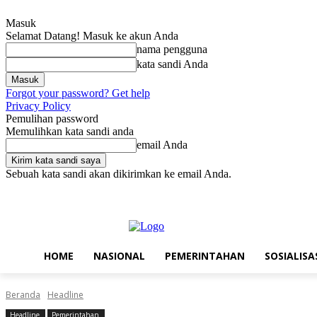
Masuk
Selamat Datang! Masuk ke akun Anda
nama pengguna
kata sandi Anda
Forgot your password? Get help
Privacy Policy
Pemulihan password
Memulihkan kata sandi anda
email Anda
Sebuah kata sandi akan dikirimkan ke email Anda.
Minggu, Agustus 9, 2026
Masuk / Bergabung
Home
Nasional
P
HOME
NASIONAL
PEMERINTAHAN
SOSIALISA
Beranda
Headline
Headline
Pemerintahan