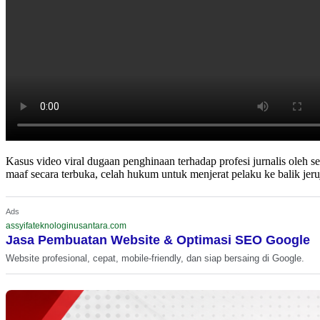
Kasus video viral dugaan penghinaan terhadap profesi jurnalis ole
maaf secara terbuka, celah hukum untuk menjerat pelaku ke balik jeruji
Ads
assyifateknologinusantara.com
Jasa Pembuatan Website & Optimasi SEO Google
Website profesional, cepat, mobile-friendly, dan siap bersaing di Google.