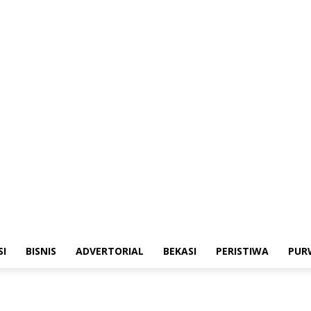
emerintahan
Sosialisasi
Bisnis
Advertorial
Bekasi
Peristiwa
Purwakart
SI
BISNIS
ADVERTORIAL
BEKASI
PERISTIWA
PUR