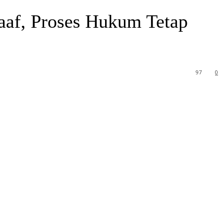
aaf, Proses Hukum Tetap
97
0