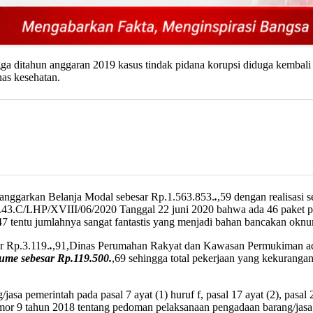
gga ditahun anggaran 2019 kasus tindak pidana korupsi diduga kembali
s kesehatan.
nggarkan Belanja Modal sebesar Rp.1.563.853.
.
,59 dengan realisasi 
43.C/LHP/XVIII/06/2020 Tanggal 22 juni 2020 bahwa ada 46 paket pe
47 tentu jumlahnya sangat fantastis yang menjadi bahan bancakan oknu
r Rp.3.119.
.
,91,Dinas Perumahan Rakyat dan Kawasan Permukiman ada
ume sebesar Rp.119.500.
,69 sehingga total pekerjaan yang kekuranga
 pemerintah pada pasal 7 ayat (1) huruf f, pasal 17 ayat (2), pasal 27 
mor 9 tahun 2018 tentang pedoman pelaksanaan pengadaan barang/jasa 