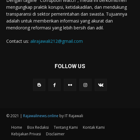
Dengan tagline "Corruption Watch", media ini berkomitmen
mengungkap praktik korupsi, ketidakadilan, dan mendukung
transparansi di sektor pemerintahan dan swasta. Tujuannya
adalah untuk memberikan informasi yang akurat dan
mendorong reformasi yang lebih bersih dan adil.
Contact us:
alirajawali212@gmail.com
FOLLOW US
© 2021 |
Rajawalinews.online
by IT Rajawali
Home
Box Redaksi
Tentang Kami
Kontak Kami
Kebijakan Privasi
Disclaimer