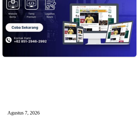
EDITOR PICKS
Arogansi Kekuasaan DPRD Bekasi, Prabowo Subianto Selaku Ketua Um
Partai Gerindra Didesak Pecat Anggota Dewan M
Agustus 7, 2026
Lurah Sako Bersama Ketua LPMK dan RT Ajak Warga Gotong Royong