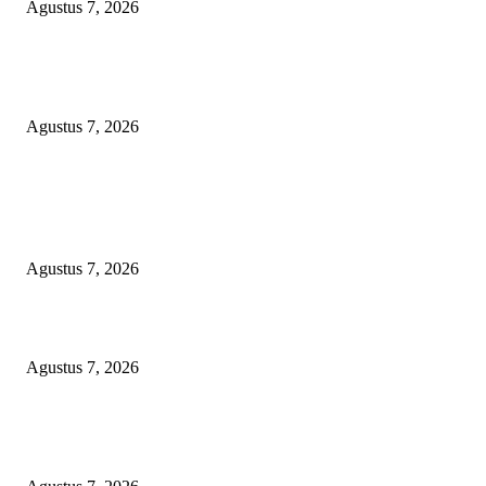
Agustus 7, 2026
Pertama di Sumsel, Rumah Sehat BAZNAS Kota Palembang Jadi Simbol
Kepedulian dan Keberkahan
Agustus 7, 2026
POPULAR POSTS
Arogansi Kekuasaan DPRD Bekasi, Prabowo Subianto Selaku Ketua Um
Partai Gerindra Didesak Pecat Anggota Dewan M
Agustus 7, 2026
Lurah Sako Bersama Ketua LPMK dan RT Ajak Warga Gotong Royong
Agustus 7, 2026
Pertama di Sumsel, Rumah Sehat BAZNAS Kota Palembang Jadi Simbol
Kepedulian dan Keberkahan