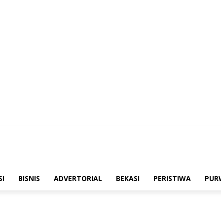
emerintahan
Sosialisasi
Bisnis
Advertorial
Bekasi
Peristiwa
Purwakart
SI
BISNIS
ADVERTORIAL
BEKASI
PERISTIWA
PUR