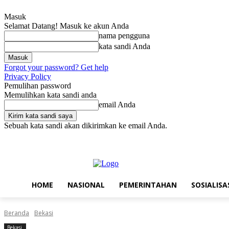
Masuk
Selamat Datang! Masuk ke akun Anda
nama pengguna
kata sandi Anda
Forgot your password? Get help
Privacy Policy
Pemulihan password
Memulihkan kata sandi anda
email Anda
Sebuah kata sandi akan dikirimkan ke email Anda.
Minggu, Agustus 9, 2026
Masuk / Bergabung
Home
Nasional
P
HOME
NASIONAL
PEMERINTAHAN
SOSIALISA
Beranda
Bekasi
Bekasi