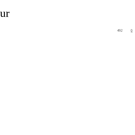
ur
492
0