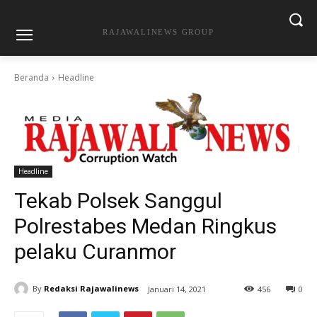
RAJAWALINEWS GROUP
Beranda
Headline
Headline
Tekab Polsek Sanggul
Polrestabes Medan Ringkus
pelaku Curanmor
By
Redaksi Rajawalinews
Januari 14, 2021
456
0