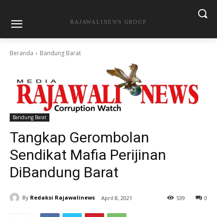
RAJAWALINEWS GROUP
Beranda
Bandung Barat
Bandung Barat
Tangkap Gerombolan
Sendikat Mafia Perijinan
DiBandung Barat
By
Redaksi Rajawalinews
April 8, 2021
539
0