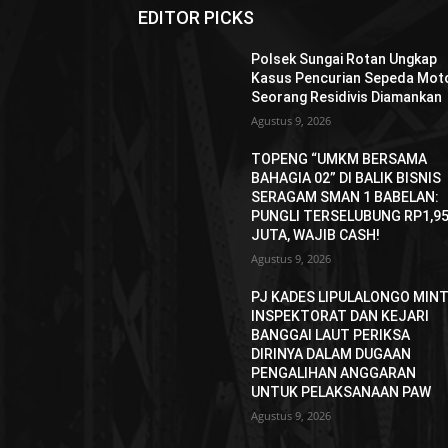
EDITOR PICKS
Polsek Sungai Rotan Ungkap
Kasus Pencurian Sepeda Moto
Seorang Residivis Diamankan
Agustus 9, 2026
TOPENG “UMKM BERSAMA
BAHAGIA 02” DI BALIK BISNIS
SERAGAM SMAN 1 BABELAN:
PUNGLI TERSELUBUNG RP1,9
JUTA, WAJIB CASH!
Agustus 9, 2026
PJ KADES LIPULALONGO MIN
INSPEKTORAT DAN KEJARI
BANGGAI LAUT PERIKSA
DIRINYA DALAM DUGAAN
PENGALIHAN ANGGARAN
UNTUK PELAKSANAAN PAW
Agustus 9, 2026