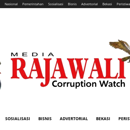
Nasional
Pemerintahan
Sosialisasi
Bisnis
Advertorial
Bekasi
Peristiw
SOSIALISASI
BISNIS
ADVERTORIAL
BEKASI
PERI