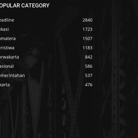
OPULAR CATEGORY
eadline
2840
ekasi
1723
umatera
1507
ristiwa
1183
urwakarta
842
asional
586
emerintahan
537
karta
476