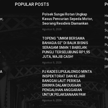
POPULAR POSTS
P
Polsek Sungai Rotan Ungkap
H
r,
Kasus Pencurian Sepeda Motor,
B
Seorang Residivis Diamankan
Agustus 9, 2026
S
Pe
TOPENG “UMKM BERSAMA
BAHAGIA 02” DI BALIK BISNIS
P
SERAGAM SMAN 1 BABELAN:
N
5
PUNGLI TERSELUBUNG RP1,95
JUTA, WAJIB CASH!
P
Agustus 9, 2026
Ja
TA
PJ KADES LIPULALONGO MINTA
INSPEKTORAT DAN KEJARI
BANGGAI LAUT PERIKSA
DIRINYA DALAM DUGAAN
PENGALIHAN ANGGARAN
UNTUK PELAKSANAAN PAW
Agustus 9, 2026