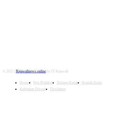
FOLLOW US
© 2021 |
Rajawalinews.online
by IT Rajawali
Home
Box Redaksi
Tentang Kami
Kontak Kami
Kebijakan Privasi
Disclaimer