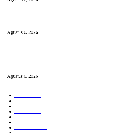
DIDUGA 4 UNIT HAND TRAKTOR MESIN BANTUAN DIJUAL ANT
KADES TANJUNG KURUNG KIMSEL LAHAT
Agustus 6, 2026
KECAMAN KERAS ALIANSI PERS NASIONAL: DESAK APH TAN
PELAKU TEROR TERHADAP JURNALIS DAN USUT TUNTAS GUR
PUNGLI BERJAMAAH SERTA DUGAAN KETERLIBATAN KEPALA
DINAS PENDIDIKAN
Agustus 6, 2026
POPULAR CATEGORY
Headline
2835
Bekasi
1718
Sumatera
1507
Peristiwa
1183
Purwakarta
842
Nasional
586
Pemerintahan
537
Jakarta
475