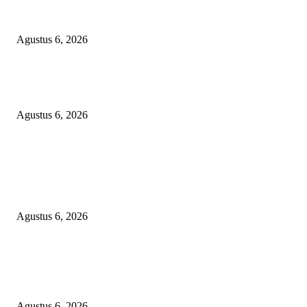
Janggal Kematian Winda Lorenza: Diklaim Bunuh Diri, Ditemukan Bekas
Cekikan — Praktisi Hukum Mendesak Kapolda Sumut Turun Tangan
Agustus 6, 2026
DIDUGA 4 UNIT HAND TRAKTOR MESIN BANTUAN DIJUAL ANT
KADES TANJUNG KURUNG KIMSEL LAHAT
Agustus 6, 2026
KECAMAN KERAS ALIANSI PERS NASIONAL: DESAK APH TAN
PELAKU TEROR TERHADAP JURNALIS DAN USUT TUNTAS GUR
PUNGLI BERJAMAAH SERTA DUGAAN KETERLIBATAN KEPALA
DINAS PENDIDIKAN
Agustus 6, 2026
POPULAR POSTS
Janggal Kematian Winda Lorenza: Diklaim Bunuh Diri, Ditemukan Bekas
Cekikan — Praktisi Hukum Mendesak Kapolda Sumut Turun Tangan
Agustus 6, 2026