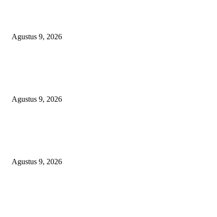
Polsek Sungai Rotan Ungkap Kasus Pencurian Sepeda Motor, Seorang Resi
Diamankan
Agustus 9, 2026
TOPENG “UMKM BERSAMA BAHAGIA 02” DI BALIK BISNIS
SERAGAM SMAN 1 BABELAN: PUNGLI TERSELUBUNG RP1,95 JU
WAJIB CASH!
Agustus 9, 2026
PJ KADES LIPULALONGO MINTA INSPEKTORAT DAN KEJARI
BANGGAI LAUT PERIKSA DIRINYA DALAM DUGAAN PENGALI
ANGGARAN UNTUK PELAKSANAAN PAW
Agustus 9, 2026
POPULAR POSTS
Polsek Sungai Rotan Ungkap Kasus Pencurian Sepeda Motor, Seorang Resi
Diamankan