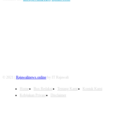
FOLLOW US
© 2021 |
Rajawalinews.online
by IT Rajawali
Home
Box Redaksi
Tentang Kami
Kontak Kami
Kebijakan Privasi
Disclaimer