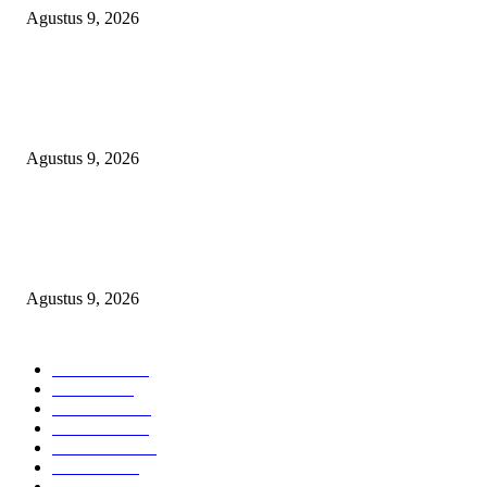
Agustus 9, 2026
TOPENG “UMKM BERSAMA BAHAGIA 02” DI BALIK BISNIS
SERAGAM SMAN 1 BABELAN: PUNGLI TERSELUBUNG RP1,95 JU
WAJIB CASH!
Agustus 9, 2026
PJ KADES LIPULALONGO MINTA INSPEKTORAT DAN KEJARI
BANGGAI LAUT PERIKSA DIRINYA DALAM DUGAAN PENGALI
ANGGARAN UNTUK PELAKSANAAN PAW
Agustus 9, 2026
POPULAR CATEGORY
Headline
2840
Bekasi
1723
Sumatera
1507
Peristiwa
1183
Purwakarta
842
Nasional
586
Pemerintahan
537